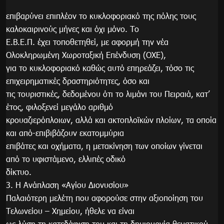
επιβαρύνει επιπλέον το κυκλοφοριακό της πόλης τους
καλοκαιρινούς μήνες και όχι μόνο. Το
Ε.Β.Ε.Π. έχει τοποθετηθεί, με αφορμή την νέα
Ολοκληρωμένη Χωροταξική Επένδυση (ΟΧΕ),
για το κυκλοφοριακό καθώς αυτό επηρεάζει, τόσο τις
επιχειρηματικές δραστηριότητες, όσο και
τις τουριστικές, δεδομένου ότι το λιμάνι του Πειραιά, κατ’
έτος, φιλοξενεί μεγάλο αριθμό
κρουαζιερόπλοιων, αλλά και ακτοπλοϊκών πλοίων, τα οποία
και από-επιβιβάζουν εκατομμύρια
επιβάτες και οχήματα, η μετακίνηση των οποίων γίνεται
από το υφιστάμενο, ελλιπές οδικό
δίκτυο.
3. Η Ανάπλαση «Αγίου Διονυσίου»
Παλαιότερη μελέτη που αφορούσε στην αξιοποίηση του
Τελωνείου – Χημείου, ήθελε να είναι
ως λύση τη κατεδάφιση του και τη δημιουργία θεματικού