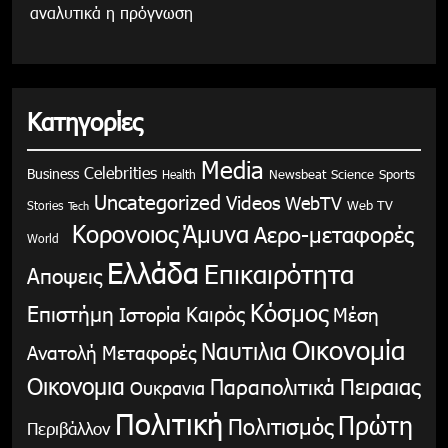
αναλυτικά η πρόγνωση
Κατηγορίες
Media
Celebrities
Business
Health
Newsbeat
Science
Sports
Uncategorized
Videos
WebTV
Stories
Web TV
Tech
Κορονοιος
Άμυνα
Αερο-μεταφορές
World
Ελλάδα
Επικαιρότητα
Αποψεις
Κόσμος
Επιστήμη
Καιρός
Ιστορία
Μέση
Οικονομία
Ναυτιλια
Ανατολή
Μεταφορές
Οικονομια
Παραπολιτικά
Πειραιας
Ουκρανια
Πολιτική
Πρώτη
Πολιτισμός
Περιβάλλον