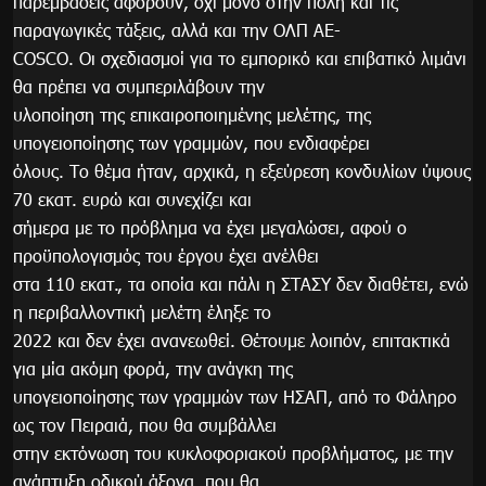
παρεμβάσεις αφορούν, όχι μόνο στην πόλη και τις
παραγωγικές τάξεις, αλλά και την ΟΛΠ ΑΕ-
COSCO. Οι σχεδιασμοί για το εμπορικό και επιβατικό λιμάνι
θα πρέπει να συμπεριλάβουν την
υλοποίηση της επικαιροποιημένης μελέτης, της
υπογειοποίησης των γραμμών, που ενδιαφέρει
όλους. Το θέμα ήταν, αρχικά, η εξεύρεση κονδυλίων ύψους
70 εκατ. ευρώ και συνεχίζει και
σήμερα με το πρόβλημα να έχει μεγαλώσει, αφού ο
προϋπολογισμός του έργου έχει ανέλθει
στα 110 εκατ., τα οποία και πάλι η ΣΤΑΣΥ δεν διαθέτει, ενώ
η περιβαλλοντική μελέτη έληξε το
2022 και δεν έχει ανανεωθεί. Θέτουμε λοιπόν, επιτακτικά
για μία ακόμη φορά, την ανάγκη της
υπογειοποίησης των γραμμών των ΗΣΑΠ, από το Φάληρο
ως τον Πειραιά, που θα συμβάλλει
στην εκτόνωση του κυκλοφοριακού προβλήματος, με την
ανάπτυξη οδικού άξονα, που θα