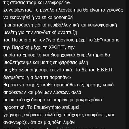
τις στάσεις τραμ και λεωφορείων.
Συνοψίζοντας, το μεγάλο πλεονέκτημα θα είναι το γεγονός
να εκπονηθεί ή να επικαιροποιηθεί
η απαιτούμενη ειδική περιβαλλοντική και κυκλοφοριακή
μελέτη για την επενδυτική ανάπτυξη
του Πειραιά από τον Άγιο Διονύσιο μέχρι το ΣΕΦ και από
την Πειραϊκή μέχρι τη ΧΡΩΠΕΙ, την
οποία το Εμπορικό και Βιομηχανικό Επιμελητήριο θα
υιοθετήσουμε και με τις επιχειρήσεις μέλη
μας θα αξιοποιήσουμε επενδυτικά. Το ΔΣ του Ε.Β.Ε.Π.
δεσμεύεται για όλα τα παραπάνω
θέματα να στηρίξει κάθε προσπάθεια εξεύρεσης, κοινά
αποδεκτών και μόνιμων λύσεων, αλλά
με σωστό σχεδιασμό και κυρίως με μακροχρόνια
προοπτική. Το Επιμελητήριο επιθυμεί
γρήγορες ενέργειες, αλλά όχι πρόχειρες αποφάσεις και
αναγνωρίζει, ότι σε μία,πόλη-λιμάνι