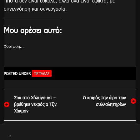
τίποτα δεν είναι εύκολο, αλλά όλα είναι εφικτά, με
συνεννόηση και συνεργασία.
Μου αρέσει αυτό:
Φόρτωση...
POSTED UNDER
ΠΕΙΡΑΙΑΣ
Πλοήγηση
Σοκ στο Χόλυγουντ –
Ο καιρός την ώρα των
άρθρων
βρέθηκε νεκρός ο Τζιν
συλλαλητηρίων
Χάκμαν
"