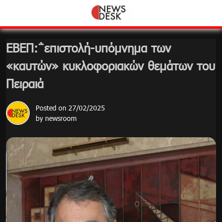
Skip
to
content
ΕΒΕΠ:΅επιστολή-υπόμνημα των
«καυτών» κυκλοφοριακών θεμάτων του
Πειραιά
Posted on
27/02/2025
by
newsroom