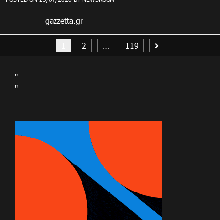
gazzetta.gr
Σελιδοποίηση
1
2
…
119
άρθρων
"
"