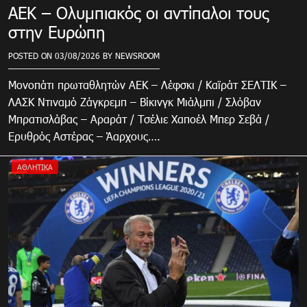
ΑΕΚ – Ολυμπιακός οι αντίπαλοι τους
στην Ευρώπη
POSTED ON
03/08/2026
BY
NEWSROOM
Μονοπάτι πρωταθλητών ΑΕΚ – Λέφσκι / Καϊράτ ΣΕΛΤΙΚ –
ΛΑΣΚ Ντιναμό Ζάγκρεμπ – Βίκινγκ Μιάλμπι / Σλόβαν
Μπρατισλάβας – Αραράτ / Τσέλιε Χαποέλ Μπερ Σεβά /
Ερυθρός Αστέρας – Άαρχους….
ΑΘΛΗΤΙΚΑ