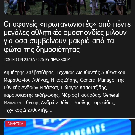
Οι αφανείς «πρωταγωνιστές» από πέντε
μεγάλες αθλητικές ομοσπονδίες μιλούν
για όσα συμβαίνουν μακριά από τα
φώτα της δημοσιότητας
POSTED ON
28/07/2026
BY
NEWSROOM
Δημήτρης Χαλβατζάρας, Τεχνικός Διευθυντής Αυθεντικού
Μαραθωνίου Αθήνας, Νίκος Ζήσης, General Manager της
Εθνικής Ανδρών Μπάσκετ, Γιώργος Καπουτζίδης,
παρουσιαστής εκδήλωσης, Μάριος Γκιούρδας, General
Manager Εθνικής Ανδρών Βόλεϊ, Βασίλης Τοροσίδης,
Τεχνικός Διευθυντής….
ΑΘΛΗΤΙΚΑ