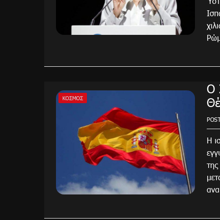
Ύστ
Ισπ
χιλ
Ρώμ
Ο 
Θέ
ΚΌΣΜΟΣ
POS
Η ι
εγγ
της
μετ
ανα