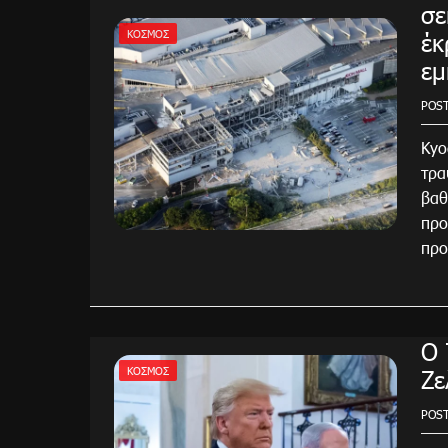
σε
έκ
ΚΌΣΜΟΣ
εμ
POS
Kyo
τρα
βαθ
προ
προ
Ο 
Ζε
ΚΌΣΜΟΣ
POS