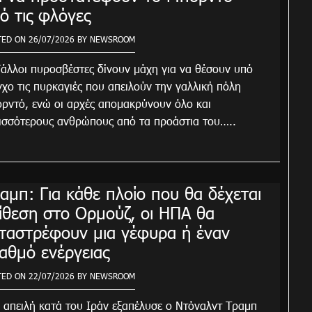
ό τις φλόγες
TED ON
26/07/2026
BY
NEWSROOM
Γάλλοι πυροσβέστες δίνουν μάχη για να θέσουν υπό
γχο τις πυρκαγιές που απειλούν την γαλλική πόλη
ρντό, ενώ οι αρχές απομακρύνουν όλο και
ισσότερους ανθρώπους από τα προάστια του…..
αμπ: Για κάθε πλοίο που θα δέχεται
ίθεση στο Ορμούζ, οι ΗΠΑ θα
ταστρέφουν μια γέφυρα ή έναν
αθμό ενέργειας
TED ON
22/07/2026
BY
NEWSROOM
 απειλή κατά του Ιράν εξαπέλυσε ο Ντόναλντ Τραμπ