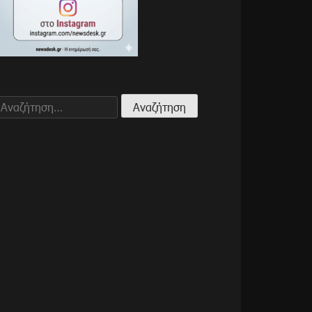
Αναζήτηση
για: