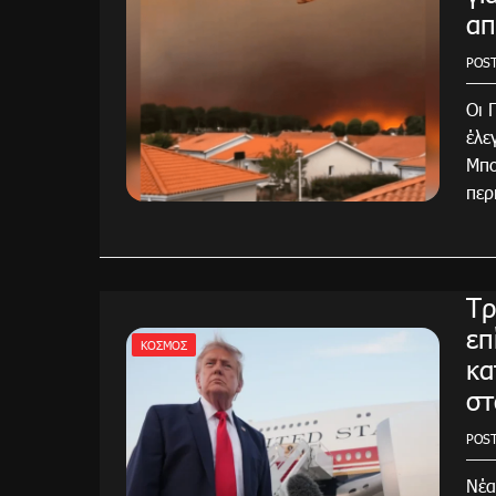
απ
POS
Οι 
έλε
Μπο
περ
Τρ
επ
ΚΌΣΜΟΣ
κα
στ
POS
Νέα