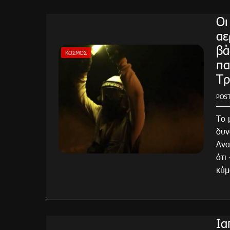
Οι
αε
βά
ΚΌΣΜΟΣ
πα
Τρ
POS
Το 
δυν
Ανα
ότι
κύμ
Ια