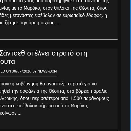
ερα από το χάος που παρατηρήθηκε στα σύνορα της
ανίας με το Μαρόκο, στον θύλακα της Θέουτα, όπου
ιάδες μετανάστες εισέβαλαν σε ευρωπαϊκό έδαφος, η
η ζήτησε την άρση ισχύος….
Σάντσεθ στέλνει στρατό στη
ουτα
TED ON
30/07/2026
BY
NEWSROOM
σπανική κυβέρνηση θα αναπτύξει στρατό για να
υηθεί την ασφάλεια της Θέουτα, στα βόρεια παράλια
 Αφρικής, όπου περισσότεροι από 1.500 παράνομους
ανάστες εισέβαλαν σήμερα από το Μαρόκο,
κοίνωσε….