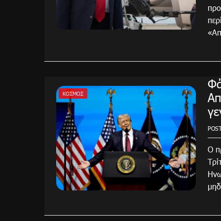
προ
περ
«Απ
Φά
Απ
ΚΌΣΜΟΣ
γε
POS
Ο π
Τρί
Ηνω
μηδ