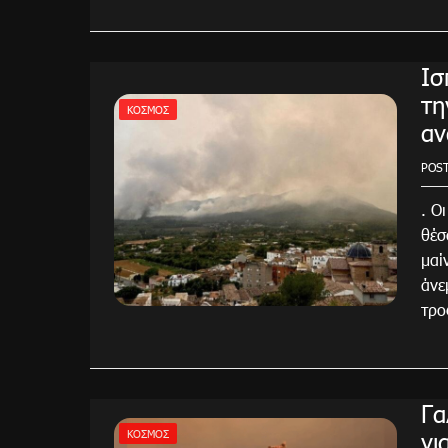
Ισ
τη
ΚΌΣΜΟΣ
αν
POS
. Ο
θέσ
μαί
άνε
τρο
Γα
γι
ΚΌΣΜΟΣ