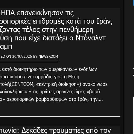
 ΗΠΑ επανεκκίνησαν τις
ροπορικές επιδρομές κατά του Ιράν,
ζοντας τέλος στην πενθήμερη
ύση που είχε διατάξει ο Ντόναλντ
αμπ
TED ON
30/07/2026
BY
NEWSROOM
μεικτό διοικητήριο των αμερικανικών ενόπλων
άμεων που είναι αρμόδιο για τη Μέση
τολή(CENTCOM, «κεντρική διοίκηση») ανακοίνωσε
 «ολοκλήρωσε» τις πρώτες πρωινές ώρες «βαρύ
α» αεροπορικών βομβαρδισμών στο Ιράν, την….
πωνία: Δεκάδες τραυματίες από τον