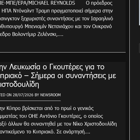
ΑΠΕ-ΜΠΕ/EPA/MICHAEL REYNOLDS Ο πρόεδρος
 ΗΠΑ Ντόναλντ Τραμπ πραγματοποιεί σήμερα στην
σινγκτον ξεχωριστές συναντήσεις με τον Ισραηλινό
θυπουργό Μπενιαμίν Νετανιάχου και τον Ουκρανό
εδρο Βολοντίμιρ Ζελένσκι,….
ην Λευκωσία ο Γκουτέρες για το
πριακό – Σήμερα οι συναντήσεις με
ιστοδουλίδη
TED ON
28/07/2026
BY
NEWSROOM
την Κύπρο βρίσκεται από το πρωί ο γενικός
μματέας του ΟΗΕ Αντόνιο Γκουτέρες, ο οποίος
αξύ άλλων θα συναντηθεί με τον Νίκο Χριστοδουλίδη
 αντικείμενο το Κυπριακό. Σε ανάρτησή….