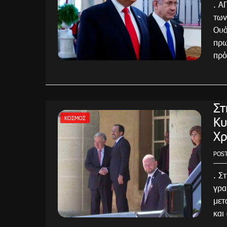
. 
των
Ουά
πρω
πρό
Στ
Κυ
ΚΌΣΜΟΣ
Χρ
POS
. Σ
γρα
μετ
και