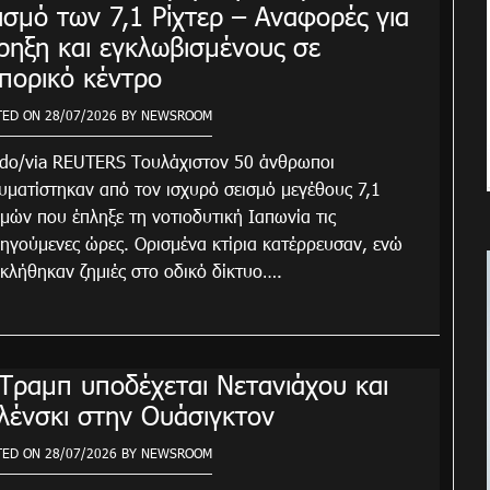
ισμό των 7,1 Ρίχτερ – Αναφορές για
ρηξη και εγκλωβισμένους σε
πορικό κέντρο
TED ON
28/07/2026
BY
NEWSROOM
do/via REUTERS Τουλάχιστον 50 άνθρωποι
υματίστηκαν από τον ισχυρό σεισμό μεγέθους 7,1
μών που έπληξε τη νοτιοδυτική Ιαπωνία τις
ηγούμενες ώρες. Ορισμένα κτίρια κατέρρευσαν, ενώ
κλήθηκαν ζημιές στο οδικό δίκτυο….
Τραμπ υποδέχεται Νετανιάχου και
λένσκι στην Ουάσιγκτον
TED ON
28/07/2026
BY
NEWSROOM