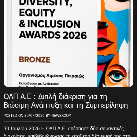
ΟΛΠ Α.Ε : Διπλή διάκριση για τη
Βιώσιμη Ανάπτυξη και τη Συμπερίληψη
POSTED ON
30/07/2026
BY
NEWSROOM
30 Ιουλίου 2026 Η ΟΛΠ Α.Ε. απέσπασε δύο σημαντικές
διακρίσεις, επιβεβαιώνοντας τη σταθερή δέσμευσή της στη