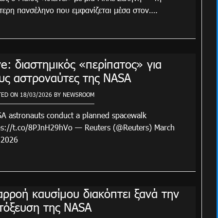
τερη πανσέληνο που εμφανίζεται μέσα στον….
ve: διαστημικός «περίπατος» για
υς αστροναύτες της NASA
TED ON
18/03/2026
BY
NEWSROOM
A astronauts conduct a planned spacewalk
ps://t.co/8PJnH29hVo — Reuters (@Reuters) March
 2026
αρροή καυσίμου διακόπτει ξανά την
τόξευση της NASA