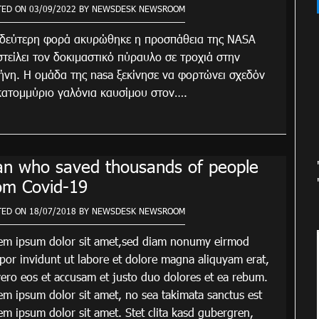
TED ON
03/09/2022
BY
NEWSDESK NEWSROOM
 δεύτερη φορά ακυρώθηκε η προσπάθεια της NASA
στείλει τον δοκιμαστικό πύραυλο σε τροχιά στην
ήνη. Η ομάδα της nasa ξεκίνησε να φορτώνει σχεδόν
κατομμύριο γαλόνια καυσίμου στον….
n who saved thousands of people
om Covid-19
TED ON
18/07/2018
BY
NEWSDESK NEWSROOM
em ipsum dolor sit amet,sed diam nonumy eirmod
por invidunt ut labore et dolore magna aliquyam erat,
vero eos et accusam et justo duo dolores et ea rebum.
em ipsum dolor sit amet, no sea takimata sanctus est
em ipsum dolor sit amet. Stet clita kasd gubergren,