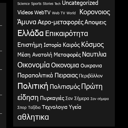
Uncategorized
Science
Sports
Stories
Tech
Κορονοιος
Videos
WebTV
Web TV
World
Άμυνα
Αερο-μεταφορές
Αποψεις
Ελλάδα
Επικαιρότητα
Κόσμος
Επιστήμη
Καιρός
Ιστορία
Ναυτιλια
Μέση Ανατολή
Μεταφορές
Οικονομία
Οικονομια
Ουκρανια
Παραπολιτικά
Πειραιας
Περιβάλλον
Πολιτική
Πρώτη
Πολιτισμός
είδηση
Πυρκαγιές
Σαν Σήμερα
Σαν σήμερα
Υγεία
Τεχνολογια
Σπορ
Ταξίδια
αθλητικα