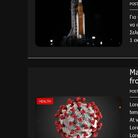
POS
Για
να 
Σελ
1 ε
Ma
fr
POS
HEALTH
Lor
tem
At 
Lor
Lor