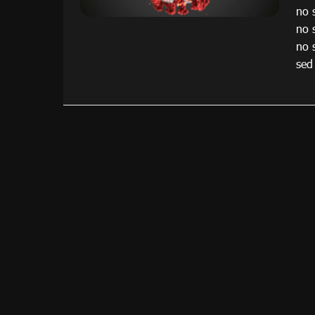
no 
no 
no 
sed