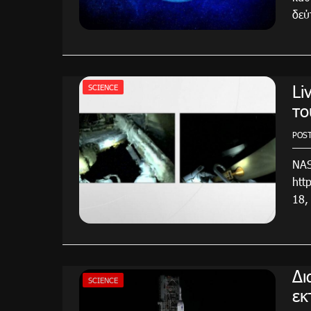
δεύ
Li
SCIENCE
το
POS
NAS
htt
18,
Δι
SCIENCE
εκ