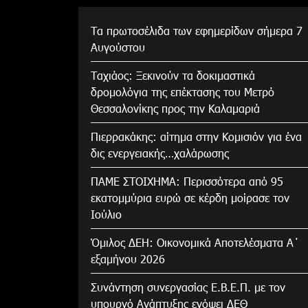
Τα πρωτοσέλιδα των εφημερίδων σήμερα 7
Αυγούστου
Tαχιάος: Ξεκινούν τα δοκιμαστικά
δρομολόγια της επέκτασης του Μετρό
Θεσσαλονίκης προς την Καλαμαριά
Πιερρακάκης: αίτημα στην Κομισιόν για ένα
δις ενεργειακής…χαλάρωσης
ΠΑΜΕ ΣΤΟΙΧΗΜΑ: Περισσότερα από 95
εκατομμύρια ευρώ σε κέρδη μοίρασε τον
Ιούλιο
Όμιλος ΔΕΗ: Οικονομικά Αποτελέσματα Α΄
εξαμήνου 2026
Συνάντηση συνεργασίας Ε.Β.Ε.Π. με τον
υπουργό Ανάπτυξης ενόψει ΔΕΘ