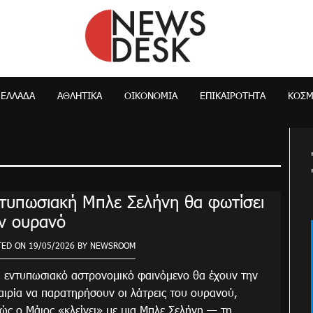
NewsDesk
ΕΛΛΆΔΑ
ΑΘΛΗΤΙΚΑ
ΟΙΚΟΝΟΜΊΑ
ΕΠΙΚΑΙΡΌΤΗΤΑ
ΚΌΣ
τυπωσιακή Μπλε Σελήνη θα φωτίσει
ν ουρανό
TED ON
19/05/2026
BY
NEWSROOM
 εντυπωσιακό αστρονομικό φαινόμενο θα έχουν την
αιρία να παρατηρήσουν οι λάτρεις του ουρανού,
ώς ο Μάιος «κλείνει» με μια Μπλε Σελήνη — τη