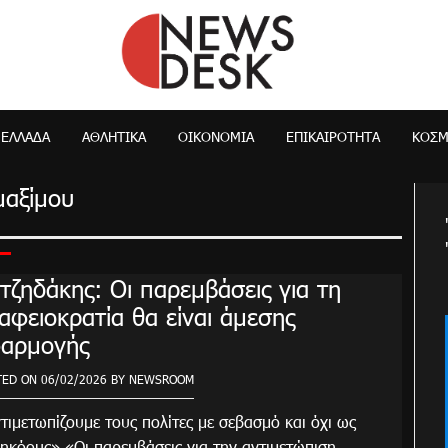
NewsDesk
ΕΛΛΆΔΑ
ΑΘΛΗΤΙΚΑ
ΟΙΚΟΝΟΜΊΑ
ΕΠΙΚΑΙΡΌΤΗΤΑ
ΚΌΣ
αξίμου
τζηδάκης: Οι παρεμβάσεις για τη
αφειοκρατία θα είναι άμεσης
αρμογής
TED ON
06/02/2026
BY
NEWSROOM
ιμετωπίζουμε τους πολίτες με σεβασμό και όχι ως
ηκόους» «Οι παρεμβάσεις για την αντιμετώπιση