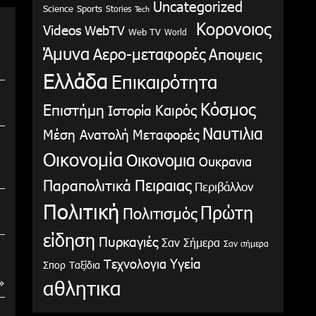
Uncategorized
Science
Sports
Stories
Tech
Κορονοιος
Videos
WebTV
Web TV
World
Άμυνα
Αερο-μεταφορές
Αποψεις
Ελλάδα
Επικαιρότητα
Κόσμος
Επιστήμη
Καιρός
Ιστορία
Ναυτιλια
Μέση Ανατολή
Μεταφορές
Οικονομία
Οικονομια
Ουκρανια
Παραπολιτικά
Πειραιας
Περιβάλλον
Πολιτική
Πρώτη
Πολιτισμός
είδηση
Πυρκαγιές
Σαν Σήμερα
Σαν σήμερα
Υγεία
Τεχνολογια
Σπορ
Ταξίδια
αθλητικα
»