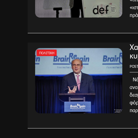
«ισ
πρά
Χα
κυ
ΠΟΛΙΤΙΚΉ
POS
Νέε
ανα
δεσ
φόρ
παρ