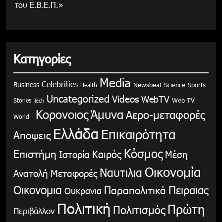
του Ε.Β.Ε.Π.»
Κατηγορίες
Media
Celebrities
Business
Health
Newsbeat
Science
Sports
Uncategorized
Videos
WebTV
Stories
Web TV
Tech
Κορονοιος
Άμυνα
Αερο-μεταφορές
World
Ελλάδα
Επικαιρότητα
Αποψεις
Κόσμος
Επιστήμη
Καιρός
Ιστορία
Μέση
Οικονομία
Ναυτιλια
Ανατολή
Μεταφορές
Οικονομια
Παραπολιτικά
Πειραιας
Ουκρανια
Πολιτική
Πρώτη
Πολιτισμός
Περιβάλλον