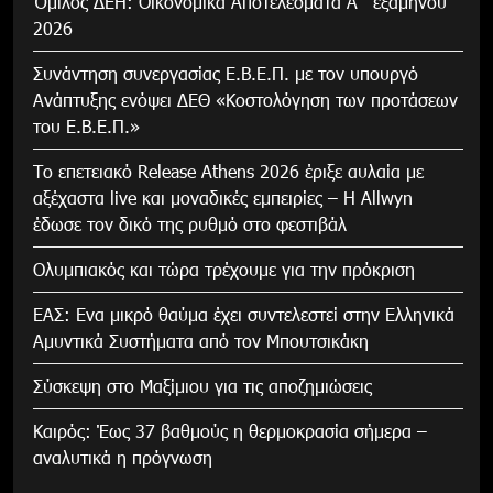
Όμιλος ΔΕΗ: Οικονομικά Αποτελέσματα Α΄ εξαμήνου
2026
Συνάντηση συνεργασίας Ε.Β.Ε.Π. με τον υπουργό
Ανάπτυξης ενόψει ΔΕΘ «Κοστολόγηση των προτάσεων
του Ε.Β.Ε.Π.»
Το επετειακό Release Athens 2026 έριξε αυλαία με
αξέχαστα live και μοναδικές εμπειρίες – Η Allwyn
έδωσε τον δικό της ρυθμό στο φεστιβάλ
Ολυμπιακός και τώρα τρέχουμε για την πρόκριση
ΕΑΣ: Ενα μικρό θαύμα έχει συντελεστεί στην Ελληνικά
Αμυντικά Συστήματα από τον Μπουτσικάκη
Σύσκεψη στο Μαξίμιου για τις αποζημιώσεις
Καιρός: Έως 37 βαθμούς η θερμοκρασία σήμερα –
αναλυτικά η πρόγνωση