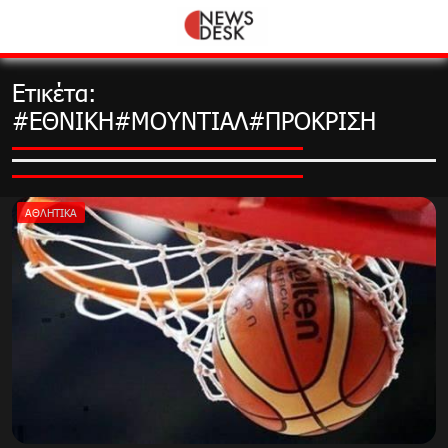
Skip
to
content
Ετικέτα:
#ΕΘΝΙΚΗ#ΜΟΥΝΤΙΑΛ#ΠΡΟΚΡΙΣΗ
ΑΘΛΗΤΙΚΑ