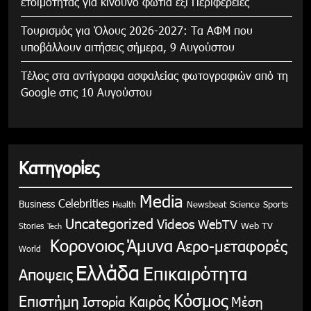
ετοιμότητας για κίνδυνο φωτιά έξι Περιφέρειες
Τουρισμός για Όλους 2026-2027: Τα ΑΦΜ που
υποβάλλουν αιτήσεις σήμερα, 9 Αυγούστου
Τέλος στα αντίγραφα ασφαλείας φωτογραφιών από τη
Google στις 10 Αυγούστου
Κατηγορίες
Media
Celebrities
Business
Health
Newsbeat
Science
Sports
Uncategorized
Videos
WebTV
Stories
Web TV
Tech
Κορονοιος
Άμυνα
Αερο-μεταφορές
World
Ελλάδα
Επικαιρότητα
Αποψεις
Κόσμος
Επιστήμη
Καιρός
Ιστορία
Μέση