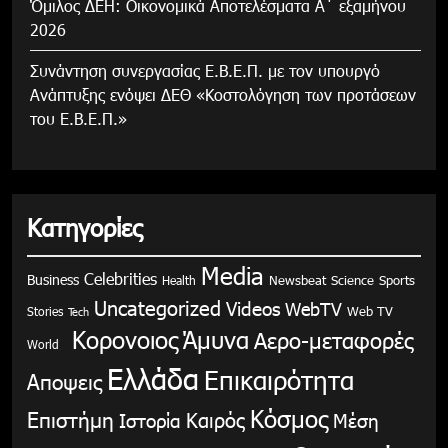
Όμιλος ΔΕΗ: Οικονομικά Αποτελέσματα Α΄ εξαμήνου
2026
Συνάντηση συνεργασίας Ε.Β.Ε.Π. με τον υπουργό
Ανάπτυξης ενόψει ΔΕΘ «Κοστολόγηση των προτάσεων
του Ε.Β.Ε.Π.»
Κατηγορίες
Media
Celebrities
Business
Health
Newsbeat
Science
Sports
Uncategorized
Videos
WebTV
Stories
Web TV
Tech
Κορονοιος
Άμυνα
Αερο-μεταφορές
World
Ελλάδα
Επικαιρότητα
Αποψεις
Κόσμος
Επιστήμη
Καιρός
Ιστορία
Μέση