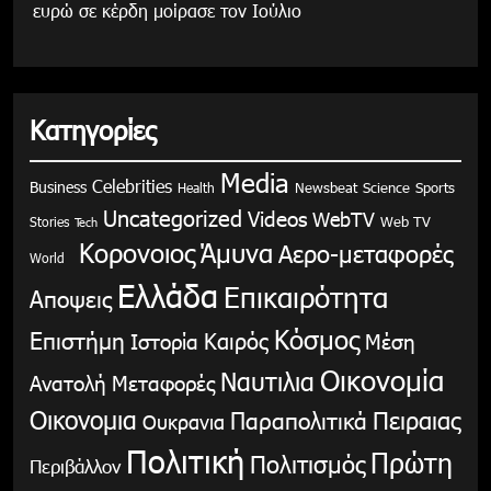
ευρώ σε κέρδη μοίρασε τον Ιούλιο
Κατηγορίες
Media
Celebrities
Business
Health
Newsbeat
Science
Sports
Uncategorized
Videos
WebTV
Stories
Web TV
Tech
Κορονοιος
Άμυνα
Αερο-μεταφορές
World
Ελλάδα
Επικαιρότητα
Αποψεις
Κόσμος
Επιστήμη
Καιρός
Ιστορία
Μέση
Οικονομία
Ναυτιλια
Ανατολή
Μεταφορές
Οικονομια
Παραπολιτικά
Πειραιας
Ουκρανια
Πολιτική
Πρώτη
Πολιτισμός
Περιβάλλον