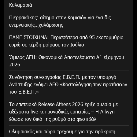
Καλαμαριά
Πιερρακάκης: αίτημα στην Κομισιόν για ένα δις
ενεργειακής…χαλάρωσης
ΠΑΜΕ ΣΤΟΙΧΗΜΑ: Περισσότερα από 95 εκατομμύρια
ευρώ σε κέρδη μοίρασε τον Ιούλιο
Όμιλος ΔΕΗ: Οικονομικά Αποτελέσματα Α΄ εξαμήνου
2026
Συνάντηση συνεργασίας Ε.Β.Ε.Π. με τον υπουργό
Ανάπτυξης ενόψει ΔΕΘ «Κοστολόγηση των προτάσεων
του Ε.Β.Ε.Π.»
Το επετειακό Release Athens 2026 έριξε αυλαία με
αξέχαστα live και μοναδικές εμπειρίες – Η Allwyn
έδωσε τον δικό της ρυθμό στο φεστιβάλ
Ολυμπιακός και τώρα τρέχουμε για την πρόκριση