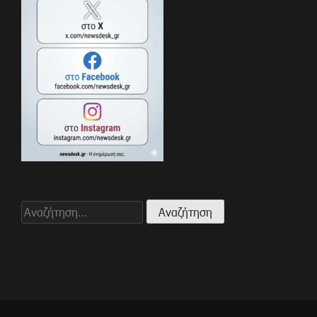
Αναζήτηση
για: