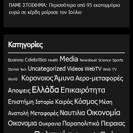
ΠΑΜΕ ΣΤΟΙΧΗΜΑ: Περισσότερα από 95 εκατομμύρια
ευρώ σε κέρδη μοίρασε τον Ιούλιο
Κατηγορίες
Media
Celebrities
Business
Health
Newsbeat
Science
Sports
Uncategorized
Videos
WebTV
Stories
Web TV
Tech
Κορονοιος
Άμυνα
Αερο-μεταφορές
World
Ελλάδα
Επικαιρότητα
Αποψεις
Κόσμος
Επιστήμη
Καιρός
Ιστορία
Μέση
Οικονομία
Ναυτιλια
Ανατολή
Μεταφορές
Οικονομια
Παραπολιτικά
Πειραιας
Ουκρανια