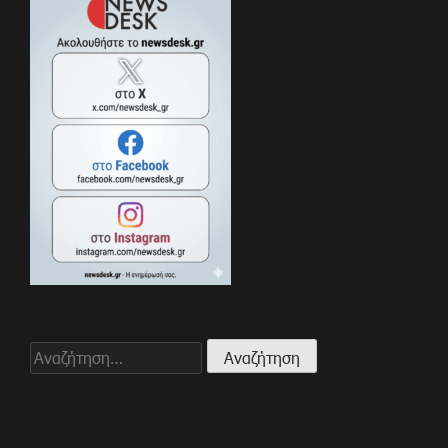
Αναζήτηση
για: