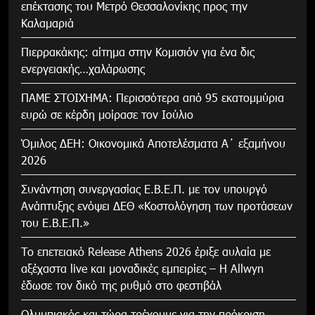
επέκτασης του Μετρό Θεσσαλονίκης προς την
Καλαμαριά
Πιερρακάκης: αίτημα στην Κομισιόν για ένα δις
ενεργειακής…χαλάρωσης
ΠΑΜΕ ΣΤΟΙΧΗΜΑ: Περισσότερα από 95 εκατομμύρια
ευρώ σε κέρδη μοίρασε τον Ιούλιο
Όμιλος ΔΕΗ: Οικονομικά Αποτελέσματα Α΄ εξαμήνου
2026
Συνάντηση συνεργασίας Ε.Β.Ε.Π. με τον υπουργό
Ανάπτυξης ενόψει ΔΕΘ «Κοστολόγηση των προτάσεων
του Ε.Β.Ε.Π.»
Το επετειακό Release Athens 2026 έριξε αυλαία με
αξέχαστα live και μοναδικές εμπειρίες – Η Allwyn
έδωσε τον δικό της ρυθμό στο φεστιβάλ
Ολυμπιακός και τώρα τρέχουμε για την πρόκριση