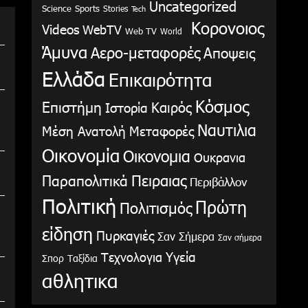
Uncategorized
Science
Sports
Stories
Tech
Κορονοιος
Videos
WebTV
Web TV
World
Άμυνα
Αερο-μεταφορές
Αποψεις
Ελλάδα
Επικαιρότητα
Κόσμος
Επιστήμη
Καιρός
Ιστορία
Ναυτιλια
Μέση Ανατολή
Μεταφορές
Οικονομία
Οικονομια
Ουκρανια
Παραπολιτικά
Πειραιας
Περιβάλλον
Πολιτική
Πρώτη
Πολιτισμός
είδηση
Πυρκαγιές
Σαν Σήμερα
Σαν σήμερα
Υγεία
Τεχνολογια
Σπορ
Ταξίδια
αθλητικα