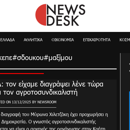
NewsDesk
ΕΛΛΆΔΑ
ΑΘΛΗΤΙΚΑ
ΟΙΚΟΝΟΜΊΑ
ΕΠΙΚΑΙΡΌΤΗΤΑ
ΚΌΣ
κεπε#σδουκου#μαξίμου
: τον είχαμε διαγράψει λένε τώρα
α τον αγροτοσυνδικαλιστή
TED ON
13/12/2025
BY
NEWSROOM
 διαγραφή του Μύρωνα Χιλετζάκη έχει προχωρήσει η
 Δημοκρατία. Ο γνωστός αγροτοσυνδικαλιστής
εται να είναι ο αρχηγός της οργάνωσης στην Κρήτη