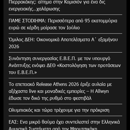
Πιερρακάκης: αίτημα στην Κομισιόν για ένα δις
ενεργειακής…χαλάρωσης
ΠΑΜΕ ΣΤΟΙΧΗΜΑ: Περισσότερα από 95 εκατομμύρια
ευρώ σε κέρδη μοίρασε τον Ιούλιο
Όμιλος ΔΕΗ: Οικονομικά Αποτελέσματα Α΄ εξαμήνου
2026
Συνάντηση συνεργασίας Ε.Β.Ε.Π. με τον υπουργό
Ανάπτυξης ενόψει ΔΕΘ «Κοστολόγηση των προτάσεων
του Ε.Β.Ε.Π.»
Το επετειακό Release Athens 2026 έριξε αυλαία με
αξέχαστα live και μοναδικές εμπειρίες – Η Allwyn
έδωσε τον δικό της ρυθμό στο φεστιβάλ
Ολυμπιακός και τώρα τρέχουμε για την πρόκριση
ΕΑΣ: Ενα μικρό θαύμα έχει συντελεστεί στην Ελληνικά
Αμυντικά Συστήματα από τον Μπουτσικάκη