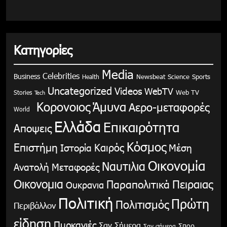
Κατηγορίες
Media
Celebrities
Business
Health
Newsbeat
Science
Sports
Uncategorized
Videos
WebTV
Stories
Web TV
Tech
Κορονοιος
Άμυνα
Αερο-μεταφορές
World
Ελλάδα
Επικαιρότητα
Αποψεις
Κόσμος
Επιστήμη
Καιρός
Ιστορία
Μέση
Οικονομία
Ναυτιλια
Ανατολή
Μεταφορές
Οικονομια
Παραπολιτικά
Πειραιας
Ουκρανια
Πολιτική
Πρώτη
Πολιτισμός
Περιβάλλον
είδηση
Πυρκαγιές
Σαν Σήμερα
Σπορ
Σαν σήμερα