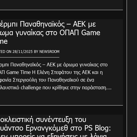
έρμπι Παναθηναϊκός – ΑΕΚ με
ωμα γυναίκας στο ΟΠΑΠ Game
me
TED ON
28/11/2025
BY
NEWSROOM
ρμπι Παναθηναϊκός – ΑΕΚ με άρωμα γυναίκας στο
Π Game Time Η Ελένη Στεφάτου της ΑΕΚ και η
φανία Στεργιούλη του Παναθηναϊκού σε ένα
λαυστικό challenge που κρίθηκε στην παράσταση….
οκλειστική συνέντευξη του
υάντσο Ερνανγκόμεθ στο PS Blog:
εν μπορείς να εξηγήσεις με λόγια