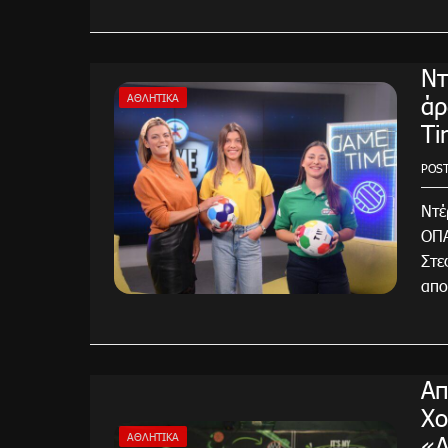
Ντ
άρ
ΑΘΛΗΤΙΚΑ
Ti
POS
Ντέ
ΟΠΑ
Στε
απο
Απ
Χο
«Δ
ΑΘΛΗΤΙΚΑ