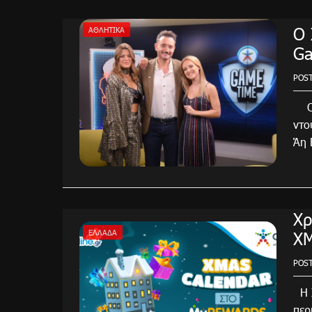
Ο 
ΑΘΛΗΤΙΚΑ
Ga
POS
Ο Χ
ντο
Άη 
Χρ
XM
ΕΛΛΆΔΑ
POS
Η Χ
περ