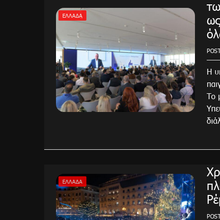
τω
ως
ΕΛΛΆΔΑ
όλ
POS
Η υ
παι
Το 
Υπε
διά
Χρ
πλ
ΕΛΛΆΔΑ
Ρέ
POS