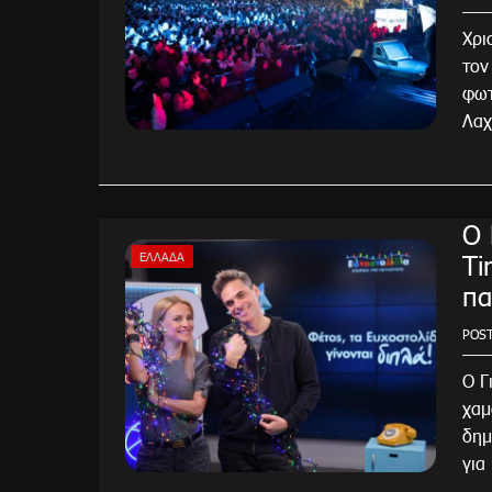
Χρι
τον
φωτ
Λαχ
O 
Ti
ΕΛΛΆΔΑ
πα
POS
O Γ
χαμ
δημ
για