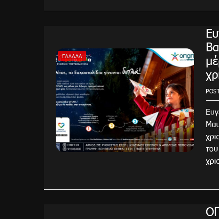
Ευ
Βα
μέ
ΕΛΛΆΔΑ
χρ
POS
Ευγ
Μαυ
χρι
του
χρι
ΟΠ