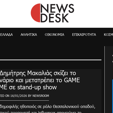
NewsDesk
ΕΛΛΆΔΑ
ΑΘΛΗΤΙΚΑ
ΟΙΚΟΝΟΜΊΑ
ΕΠΙΚΑΙΡΌΤΗΤΑ
ΚΌΣ
Δημήτρης Μακαλιάς σκίζει το
νάριο και μετατρέπει το GAME
ME σε stand-up show
TED ON
16/01/2026
BY
NEWSROOM
ημοφιλής ηθοποιός σε ρόλο Θεσσαλονικιού οπαδού,
τικού προπονητή και influencer απογειώνει το