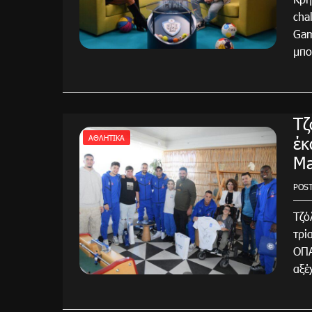
cha
Gam
μπο
Τζ
έκ
ΑΘΛΗΤΙΚΑ
Ma
POS
Τζό
τρί
ΟΠΑ
αξέ