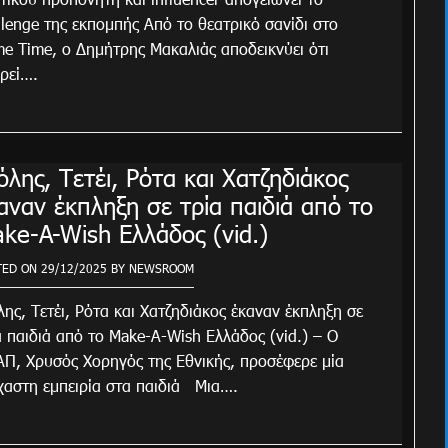
llenge της εκπομπής Από το θεατρικό σανίδι στο
e Time, o Δημήτρης Μακαλιάς αποδεικνύει ότι
ρεί….
όλης, Τετέι, Ρότα και Χατζηδιάκος
αναν έκπληξη σε τρία παιδιά από το
ke-A-Wish Ελλάδος (vid.)
TED ON
29/12/2025
BY
NEWSROOM
λης, Τετέι, Ρότα και Χατζηδιάκος έκαναν έκπληξη σε
α παιδιά από το Make-A-Wish Ελλάδος (vid.) – Ο
Π, Χρυσός Χορηγός της Εθνικής, προσέφερε μία
χαστη εμπειρία στα παιδιά Μια….