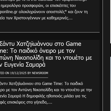
 ημερολόγιο προσφορών, οι επισκέπτες του
ponline.gr ολοκληρώνουν αποστολές* και ζουν τη
εία των Χριστουγέννων με καθημερινές….
Σάντυ Χατζηϊωάννου στο Game
me: Το παιδικό όνειρο με τον
τώνη Νικοπολίδη και το ντουέτο με
ν Ευγενία Σαμαρά
TED ON
19/12/2025
BY
NEWSROOM
άντυ Χατζηϊωάννου στο Game Time: Το παιδικό
ιρο με τον Αντώνη Νικοπολίδη και το ντουέτο με την
ενία Σαμαρά Η δημοφιλής ηθοποιός μιλάει για τις
φές επισκέψεις στα γήπεδα,….