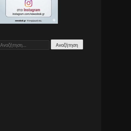
Αναζήτηση
για: