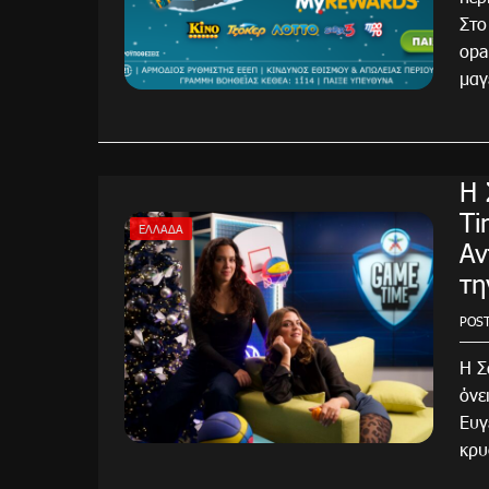
Στο
opa
μαγ
Η 
Ti
ΕΛΛΆΔΑ
Αν
τη
POS
Η Σ
όνε
Ευγ
κρυ