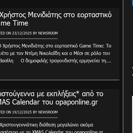
Χρήστος Μενιδιάτης στο εορταστικό
me Time
TED ON
23/12/2025
BY
NEWSROOM
ρήστος Μενιδιάτης στο εορταστικό Game Time: Το
υέτο με τον Ντέμη Νικολαΐδη και ο Μέσι σε ρόλο του
Βασίλη Ο δημοφιλής τραγουδιστής ερμηνεύει τη….
ιστούγεννα με εκπλήξεις* από το
AS Calendar του opaponline.gr
TED ON
19/12/2025
BY
NEWSROOM
ριστουγεννιάτικη διάθεση μεγαλώνει ακόμα
ισσότερο με το XMAS Calendar του opaponline.gr.