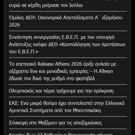
ευρώ σε κέρδη μοίρασε τον Ιούλιο
Όμιλος ΔΕΗ: Οικονομικά Αποτελέσματα Α΄ εξαμήνου
2026
Συνάντηση συνεργασίας Ε.Β.Ε.Π. με τον υπουργό
Ανάπτυξης ενόψει ΔΕΘ «Κοστολόγηση των προτάσεων
του Ε.Β.Ε.Π.»
Το επετειακό Release Athens 2026 έριξε αυλαία με
αξέχαστα live και μοναδικές εμπειρίες – Η Allwyn
έδωσε τον δικό της ρυθμό στο φεστιβάλ
Ολυμπιακός και τώρα τρέχουμε για την πρόκριση
ΕΑΣ: Ενα μικρό θαύμα έχει συντελεστεί στην Ελληνικά
Αμυντικά Συστήματα από τον Μπουτσικάκη
Σύσκεψη στο Μαξίμιου για τις αποζημιώσεις
Καιρός: Έως 37 βαθμούς η θερμοκρασία σήμερα –