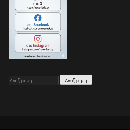
Αναζήτηση
για: