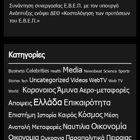
Συνάντηση συνεργασίας Ε.Β.Ε.Π. με τον υπουργό
Ανάπτυξης ενόψει ΔΕΘ «Κοστολόγηση των προτάσεων
του Ε.Β.Ε.Π.»
Κατηγορίες
Media
Celebrities
Business
Health
Newsbeat
Science
Sports
Uncategorized
Videos
WebTV
Stories
Web TV
Tech
Κορονοιος
Άμυνα
Αερο-μεταφορές
World
Ελλάδα
Επικαιρότητα
Αποψεις
Κόσμος
Επιστήμη
Καιρός
Ιστορία
Μέση
Οικονομία
Ναυτιλια
Ανατολή
Μεταφορές
Οικονομια
Παραπολιτικά
Πειραιας
Ουκρανια