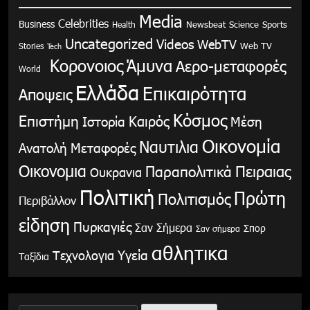
Media
Celebrities
Business
Health
Newsbeat
Science
Sports
Uncategorized
Videos
WebTV
Stories
Web TV
Tech
Κορονοιος
Άμυνα
Αερο-μεταφορές
World
Ελλάδα
Επικαιρότητα
Αποψεις
Κόσμος
Επιστήμη
Καιρός
Ιστορία
Μέση
Οικονομία
Ναυτιλια
Ανατολή
Μεταφορές
Οικονομια
Παραπολιτικά
Πειραιας
Ουκρανια
Πολιτική
Πρώτη
Πολιτισμός
Περιβάλλον
είδηση
Πυρκαγιές
Σαν Σήμερα
Σπορ
Σαν σήμερα
αθλητικα
Υγεία
Τεχνολογια
Ταξίδια