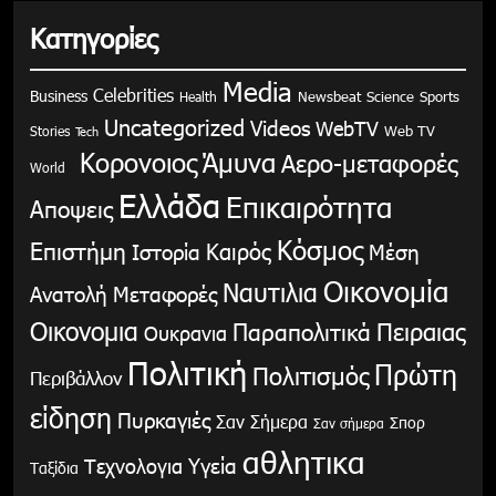
Κατηγορίες
Media
Celebrities
Business
Health
Newsbeat
Science
Sports
Uncategorized
Videos
WebTV
Stories
Web TV
Tech
Κορονοιος
Άμυνα
Αερο-μεταφορές
World
Ελλάδα
Επικαιρότητα
Αποψεις
Κόσμος
Επιστήμη
Καιρός
Ιστορία
Μέση
Οικονομία
Ναυτιλια
Ανατολή
Μεταφορές
Οικονομια
Παραπολιτικά
Πειραιας
Ουκρανια
Πολιτική
Πρώτη
Πολιτισμός
Περιβάλλον
είδηση
Πυρκαγιές
Σαν Σήμερα
Σπορ
Σαν σήμερα
αθλητικα
Υγεία
Τεχνολογια
Ταξίδια