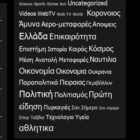
Uncategorized
Science
Sports
Stories
Tech
Κορονοιος
Videos
WebTV
Web TV
World
Άμυνα
Αερο-μεταφορές
Αποψεις
Ελλάδα
Επικαιρότητα
Κόσμος
Επιστήμη
Καιρός
Ιστορία
Ναυτιλια
Μέση Ανατολή
Μεταφορές
Οικονομία
Οικονομια
Ουκρανια
Παραπολιτικά
Πειραιας
Περιβάλλον
Πολιτική
Πρώτη
Πολιτισμός
είδηση
Πυρκαγιές
Σαν Σήμερα
Σαν σήμερα
Υγεία
Τεχνολογια
Σπορ
Ταξίδια
αθλητικα