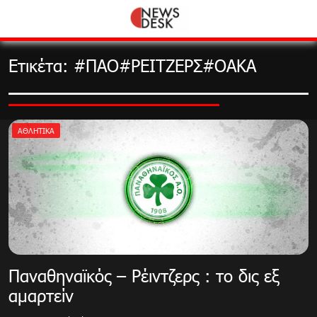
Skip
to
content
Ετικέτα:
#ΠΑΟ#ΡΕΙΤΖΕΡΣ#ΟΑΚΑ
ΑΘΛΗΤΙΚΑ
Παναθηναϊκός – Ρέιντζερς : το δις εξ
αμαρτείν