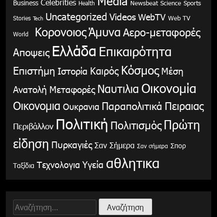
Media
Celebrities
Business
Health
Newsbeat
Science
Sports
Uncategorized
Videos
WebTV
Stories
Web TV
Tech
Κορονοιος
Άμυνα
Αερο-μεταφορές
World
Ελλάδα
Επικαιρότητα
Αποψεις
Κόσμος
Επιστήμη
Καιρός
Ιστορία
Μέση
Οικονομία
Ναυτιλια
Ανατολή
Μεταφορές
Οικονομια
Παραπολιτικά
Πειραιας
Ουκρανια
Πολιτική
Πρώτη
Πολιτισμός
Περιβάλλον
είδηση
Πυρκαγιές
Σαν Σήμερα
Σπορ
Σαν σήμερα
αθλητικα
Υγεία
Τεχνολογια
Ταξίδια
Αναζήτηση
για: