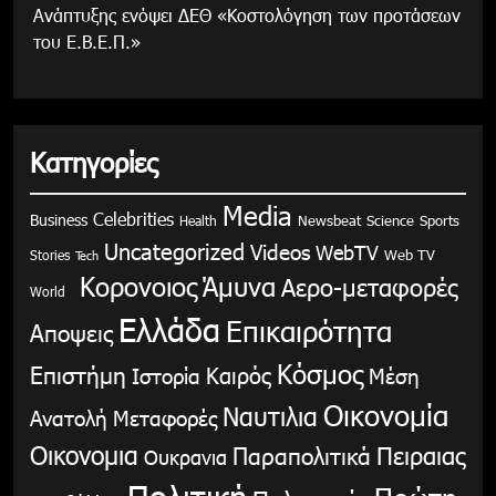
Ανάπτυξης ενόψει ΔΕΘ «Κοστολόγηση των προτάσεων
του Ε.Β.Ε.Π.»
Κατηγορίες
Media
Celebrities
Business
Health
Newsbeat
Science
Sports
Uncategorized
Videos
WebTV
Stories
Web TV
Tech
Κορονοιος
Άμυνα
Αερο-μεταφορές
World
Ελλάδα
Επικαιρότητα
Αποψεις
Κόσμος
Επιστήμη
Καιρός
Ιστορία
Μέση
Οικονομία
Ναυτιλια
Ανατολή
Μεταφορές
Οικονομια
Παραπολιτικά
Πειραιας
Ουκρανια
Πολιτική