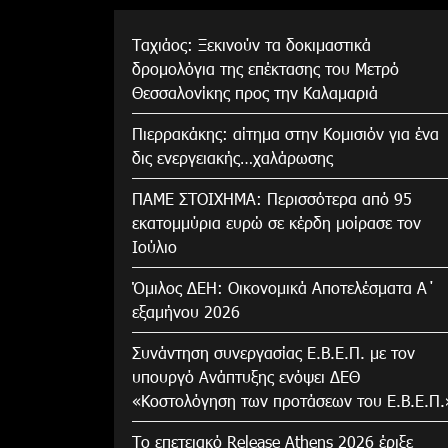
Tαχιάος: Ξεκινούν τα δοκιμαστικά
δρομολόγια της επέκτασης του Μετρό
Θεσσαλονίκης προς την Καλαμαριά
Πιερρακάκης: αίτημα στην Κομισιόν για ένα
δις ενεργειακής…χαλάρωσης
ΠΑΜΕ ΣΤΟΙΧΗΜΑ: Περισσότερα από 95
εκατομμύρια ευρώ σε κέρδη μοίρασε τον
Ιούλιο
Όμιλος ΔΕΗ: Οικονομικά Αποτελέσματα Α΄
εξαμήνου 2026
Συνάντηση συνεργασίας Ε.Β.Ε.Π. με τον
υπουργό Ανάπτυξης ενόψει ΔΕΘ
«Κοστολόγηση των προτάσεων του Ε.Β.Ε.Π.
Το επετειακό Release Athens 2026 έριξε