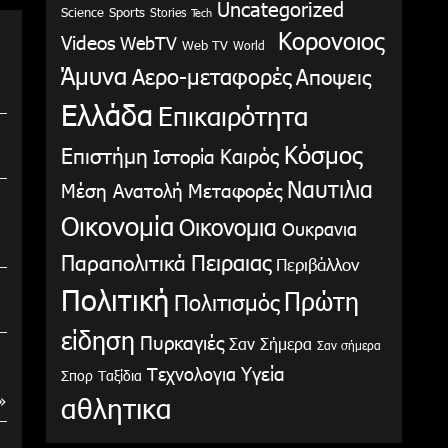
Uncategorized
Science
Sports
Stories
Tech
Κορονοιος
Videos
WebTV
Web TV
World
Άμυνα
Αερο-μεταφορές
Αποψεις
Ελλάδα
Επικαιρότητα
Κόσμος
Επιστήμη
Καιρός
Ιστορία
Ναυτιλια
Μέση Ανατολή
Μεταφορές
Οικονομία
Οικονομια
Ουκρανια
Παραπολιτικά
Πειραιας
Περιβάλλον
Πολιτική
Πρώτη
Πολιτισμός
είδηση
Πυρκαγιές
Σαν Σήμερα
Σαν σήμερα
Υγεία
Τεχνολογια
Σπορ
Ταξίδια
αθλητικα
»