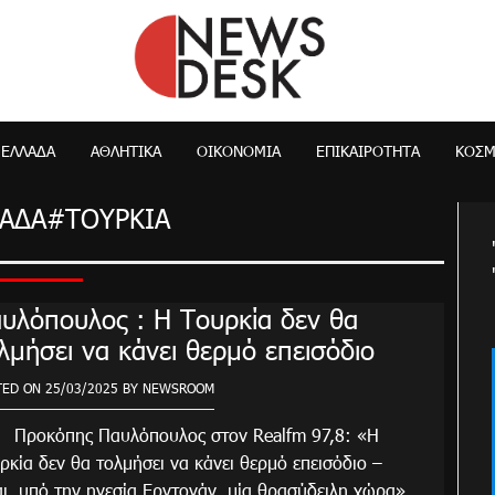
NewsDesk
ΕΛΛΆΔΑ
ΑΘΛΗΤΙΚΑ
ΟΙΚΟΝΟΜΊΑ
ΕΠΙΚΑΙΡΌΤΗΤΑ
ΚΌΣ
ΑΔΑ#ΤΟΥΡΚΙΑ
υλόπουλος : Η Τουρκία δεν θα
λμήσει να κάνει θερμό επεισόδιο
TED ON
25/03/2025
BY
NEWSROOM
κόπης Παυλόπουλος στον Realfm 97,8: «Η
ρκία δεν θα τολμήσει να κάνει θερμό επεισόδιο –
αι, υπό την ηγεσία Ερντογάν, μία θρασύδειλη χώρα»