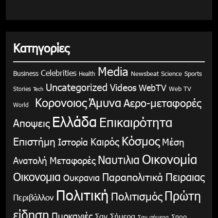
Κατηγορίες
Media
Celebrities
Business
Health
Newsbeat
Science
Sports
Uncategorized
Videos
WebTV
Stories
Web TV
Tech
Κορονοιος
Άμυνα
Αερο-μεταφορές
World
Ελλάδα
Επικαιρότητα
Αποψεις
Κόσμος
Επιστήμη
Καιρός
Ιστορία
Μέση
Οικονομία
Ναυτιλια
Ανατολή
Μεταφορές
Οικονομια
Παραπολιτικά
Πειραιας
Ουκρανια
Πολιτική
Πρώτη
Πολιτισμός
Περιβάλλον
είδηση
Πυρκαγιές
Σαν Σήμερα
Σπορ
Σαν σήμερα