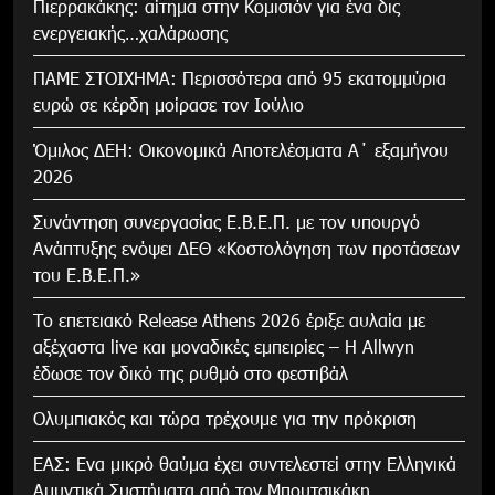
Πιερρακάκης: αίτημα στην Κομισιόν για ένα δις
ενεργειακής…χαλάρωσης
ΠΑΜΕ ΣΤΟΙΧΗΜΑ: Περισσότερα από 95 εκατομμύρια
ευρώ σε κέρδη μοίρασε τον Ιούλιο
Όμιλος ΔΕΗ: Οικονομικά Αποτελέσματα Α΄ εξαμήνου
2026
Συνάντηση συνεργασίας Ε.Β.Ε.Π. με τον υπουργό
Ανάπτυξης ενόψει ΔΕΘ «Κοστολόγηση των προτάσεων
του Ε.Β.Ε.Π.»
Το επετειακό Release Athens 2026 έριξε αυλαία με
αξέχαστα live και μοναδικές εμπειρίες – Η Allwyn
έδωσε τον δικό της ρυθμό στο φεστιβάλ
Ολυμπιακός και τώρα τρέχουμε για την πρόκριση
ΕΑΣ: Ενα μικρό θαύμα έχει συντελεστεί στην Ελληνικά
Αμυντικά Συστήματα από τον Μπουτσικάκη