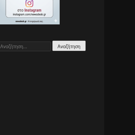
Αναζήτηση
για: