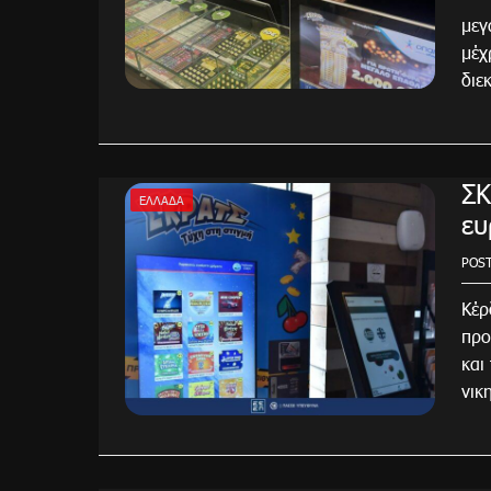
μεγ
μέχ
διε
ΣΚ
ΕΛΛΆΔΑ
ευ
POS
Κέρ
προ
και
νικ