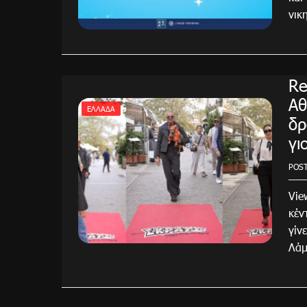
νικ
Re
Αθ
ΕΛΛΆΔΑ
δρ
γι
POS
Vie
κέν
γίν
Λάμ