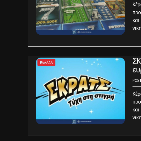
Κέρ
προ
και
νικ
ΣΚ
ΕΛΛΆΔΑ
ευ
POS
Κέρ
προ
και
νικ