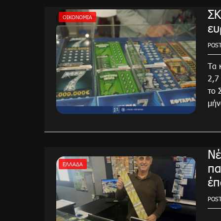
ΣΚ
ΟΙΚΟΝΟΜΙΑ
ευ
POS
Τα 
2,7
το 
μήν
Νέ
πα
ΕΛΛΆΔΑ
έπ
POS
Νέο