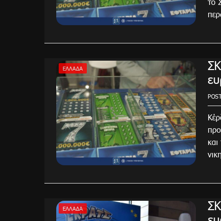
το 
περ
ΣΚ
ΕΛΛΆΔΑ
ευ
POS
Κέρ
προ
και
νικ
ΣΚ
ΕΛΛΆΔΑ
ευ