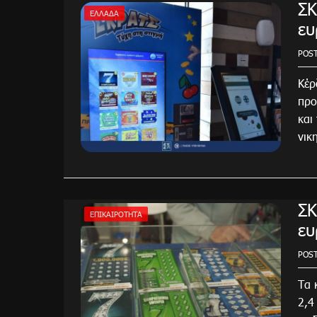
ΣΚ
ΕΛΛΆΔΑ
ευ
POS
Κέρ
προ
και
νικ
ΣΚ
ΕΠΙΚΑΙΡΌΤΗΤΑ
ευ
POS
Τα 
2,4