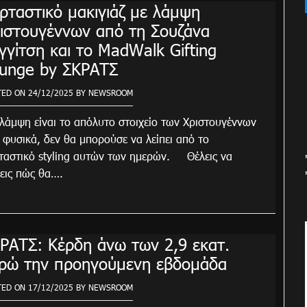
ρταστικό μακιγιάζ με λάμψη
ιστουγέννων από τη Σουζάνα
γγίτση και το MadWalk Gifting
unge by ΣΚΡΑΤΣ
TED ON
24/12/2025
BY
NEWSROOM
άμψη είναι το απόλυτο στοιχείο των Χριστουγέννων
, φυσικά, δεν θα μπορούσε να λείπει από το
ταστικό styling αυτών των ημερών. Θέλεις να
εις πώς θα….
ΡΑΤΣ: Κέρδη άνω των 2,9 εκατ.
ρώ την προηγούμενη εβδομάδα
TED ON
17/12/2025
BY
NEWSROOM