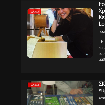
Εο
Χρ
ΕΛΛΆΔΑ
Κε
Lo
POS
Η λ
και
εορ
μάθ
ΣΚ
ΕΛΛΆΔΑ
ευ
POS