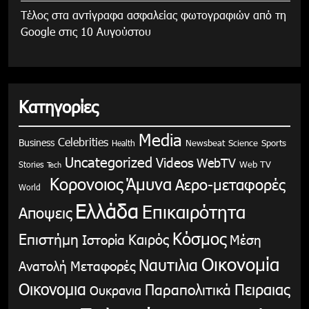
Τέλος στα αντίγραφα ασφαλείας φωτογραφιών από τη
Google στις 10 Αυγούστου
Κατηγορίες
Media
Celebrities
Business
Health
Newsbeat
Science
Sports
Uncategorized
Videos
WebTV
Stories
Web TV
Tech
Κορονοιος
Άμυνα
Αερο-μεταφορές
World
Ελλάδα
Επικαιρότητα
Αποψεις
Κόσμος
Επιστήμη
Καιρός
Ιστορία
Μέση
Οικονομία
Ναυτιλια
Ανατολή
Μεταφορές
Οικονομια
Παραπολιτικά
Πειραιας
Ουκρανια