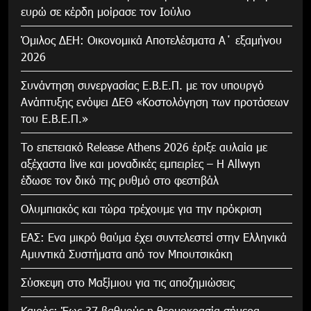
ευρώ σε κέρδη μοίρασε τον Ιούλιο
Όμιλος ΔΕΗ: Οικονομικά Αποτελέσματα Α΄ εξαμήνου
2026
Συνάντηση συνεργασίας Ε.Β.Ε.Π. με τον υπουργό
Ανάπτυξης ενόψει ΔΕΘ «Κοστολόγηση των προτάσεων
του Ε.Β.Ε.Π.»
Το επετειακό Release Athens 2026 έριξε αυλαία με
αξέχαστα live και μοναδικές εμπειρίες – Η Allwyn
έδωσε τον δικό της ρυθμό στο φεστιβάλ
Ολυμπιακός και τώρα τρέχουμε για την πρόκριση
ΕΑΣ: Ενα μικρό θαύμα έχει συντελεστεί στην Ελληνικά
Αμυντικά Συστήματα από τον Μπουτσικάκη
Σύσκεψη στο Μαξίμιου για τις αποζημιώσεις
Καιρός: Έως 37 βαθμούς η θερμοκρασία σήμερα –