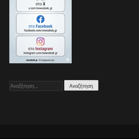
Αναζήτηση
για: