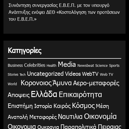
Συνάντηση συνεργασίας Ε.Β.Ε.Π. με τον υπουργό
Ανάπτυξης ενόψει ΔΕΘ «Κοστολόγηση των προτάσεων
του Ε.Β.Ε.Π.»
Κατηγορίες
Media
Celebrities
Business
Health
Newsbeat
Science
Sports
Uncategorized
Videos
WebTV
Stories
Web TV
Tech
Κορονοιος
Άμυνα
Αερο-μεταφορές
World
Ελλάδα
Επικαιρότητα
Αποψεις
Κόσμος
Επιστήμη
Καιρός
Ιστορία
Μέση
Οικονομία
Ναυτιλια
Ανατολή
Μεταφορές
Οικονομια
Παραπολιτικά
Πειραιας
Ουκρανια