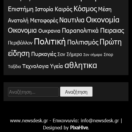
Κόσμος
Επιστήμη
Καιρός
Ιστορία
Μέση
Οικονομία
Ναυτιλια
Ανατολή
Μεταφορές
Οικονομια
Παραπολιτικά
Πειραιας
Ουκρανια
Πολιτική
Πρώτη
Πολιτισμός
Περιβάλλον
είδηση
Πυρκαγιές
Σαν Σήμερα
Σπορ
Σαν σήμερα
αθλητικα
Υγεία
Τεχνολογια
Ταξίδια
Αναζήτηση
για:
www.newsdesk.gr - Επικοινωνία:
info@newsdesk.gr
|
Designed by
PixaHive
.