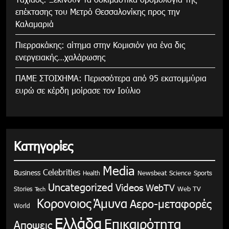
επέκτασης του Μετρό Θεσσαλονίκης προς την
Καλαμαριά
Πιερρακάκης: αίτημα στην Κομισιόν για ένα δις
ενεργειακής…χαλάρωσης
ΠΑΜΕ ΣΤΟΙΧΗΜΑ: Περισσότερα από 95 εκατομμύρια
ευρώ σε κέρδη μοίρασε τον Ιούλιο
Κατηγορίες
Media
Celebrities
Business
Health
Newsbeat
Science
Sports
Uncategorized
Videos
WebTV
Stories
Web TV
Tech
Κορονοιος
Άμυνα
Αερο-μεταφορές
World
Ελλάδα
Επικαιρότητα
Αποψεις