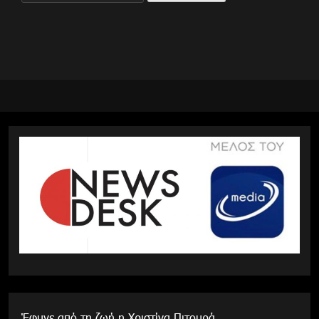
για:
Έφυγε από τη ζωή η Χριστίνα Πιτουρά