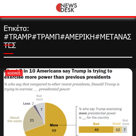
Skip
to
content
Ετικέτα:
#TRAMP#ΤΡΑΜΠ#ΑΜΕΡΙΚΗ#ΜΕΤΑΝΑΣ
ΤΕΣ
ΚΌΣΜΟΣ