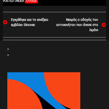
POSTED UNDER
ΕΛΛΆΔΑ
Πλοήγηση
Εγκρίθηκε και το κινέζικο
Νεκρός ο οδηγός του
άρθρων
εμβόλιο Sinovac
αυτοκινήτου που έπεσε στο
λιμάνι
"
"