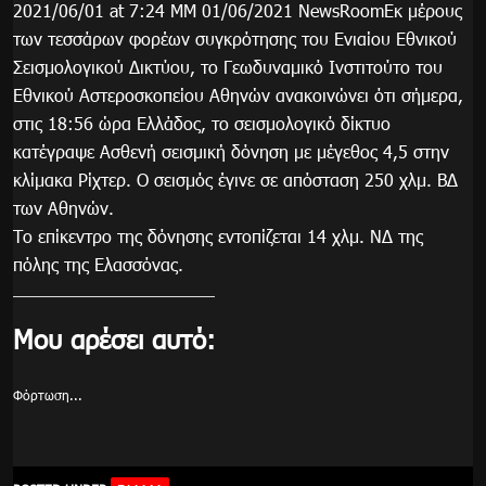
2021/06/01 at 7:24 ΜΜ 01/06/2021 NewsRoomΕκ μέρους
των τεσσάρων φορέων συγκρότησης του Ενιαίου Εθνικού
Σεισμολογικού Δικτύου, το Γεωδυναμικό Ινστιτούτο του
Εθνικού Αστεροσκοπείου Αθηνών ανακοινώνει ότι σήμερα,
στις 18:56 ώρα Ελλάδος, το σεισμολογικό δίκτυο
κατέγραψε Ασθενή σεισμική δόνηση με μέγεθος 4,5 στην
κλίμακα Ρίχτερ. Ο σεισμός έγινε σε απόσταση 250 χλμ. ΒΔ
των Αθηνών.
Το επίκεντρο της δόνησης εντοπίζεται 14 χλμ. ΝΔ της
πόλης της Ελασσόνας.
Μου αρέσει αυτό:
Φόρτωση...