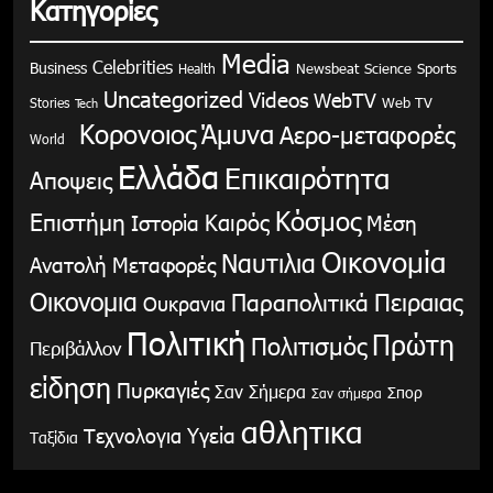
Κατηγορίες
Media
Celebrities
Business
Health
Newsbeat
Science
Sports
Uncategorized
Videos
WebTV
Stories
Web TV
Tech
Κορονοιος
Άμυνα
Αερο-μεταφορές
World
Ελλάδα
Επικαιρότητα
Αποψεις
Κόσμος
Επιστήμη
Καιρός
Ιστορία
Μέση
Οικονομία
Ναυτιλια
Ανατολή
Μεταφορές
Οικονομια
Παραπολιτικά
Πειραιας
Ουκρανια
Πολιτική
Πρώτη
Πολιτισμός
Περιβάλλον
είδηση
Πυρκαγιές
Σαν Σήμερα
Σπορ
Σαν σήμερα
αθλητικα
Υγεία
Τεχνολογια
Ταξίδια