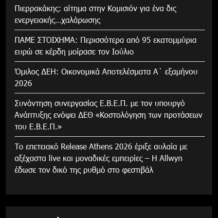
Πιερρακάκης: αίτημα στην Κομισιόν για ένα δις
ενεργειακής…χαλάρωσης
ΠΑΜΕ ΣΤΟΙΧΗΜΑ: Περισσότερα από 95 εκατομμύρια
ευρώ σε κέρδη μοίρασε τον Ιούλιο
Όμιλος ΔΕΗ: Οικονομικά Αποτελέσματα Α΄ εξαμήνου
2026
Συνάντηση συνεργασίας Ε.Β.Ε.Π. με τον υπουργό
Ανάπτυξης ενόψει ΔΕΘ «Κοστολόγηση των προτάσεων
του Ε.Β.Ε.Π.»
Το επετειακό Release Athens 2026 έριξε αυλαία με
αξέχαστα live και μοναδικές εμπειρίες – Η Allwyn
έδωσε τον δικό της ρυθμό στο φεστιβάλ