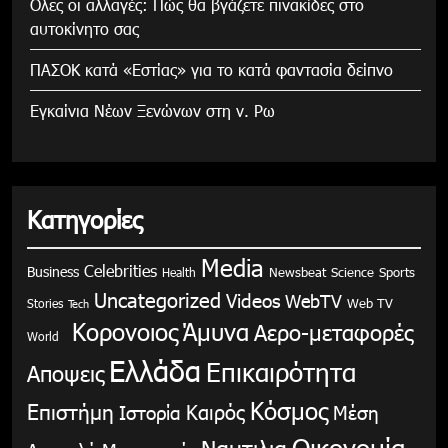
Ολες οι αλλαγές: Πώς θα βγάζετε πινακίδες στο
αυτοκίνητο σας
ΠΑΣΟΚ κατά «Εστίας» για το κατά φαντασία δείπνο
Εγκαίνια Νέων Ξενώνων στη ν. Ρω
Κατηγορίες
Media
Celebrities
Business
Health
Newsbeat
Science
Sports
Uncategorized
Videos
WebTV
Stories
Web TV
Tech
Κορονοιος
Άμυνα
Αερο-μεταφορές
World
Ελλάδα
Επικαιρότητα
Αποψεις
Κόσμος
Επιστήμη
Καιρός
Ιστορία
Μέση
Οικονομία