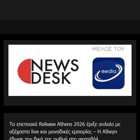
Το επετειακό Release Athens 2026 έριξε αυλαία με
αξέχαστα live και μοναδικές εμπειρίες – Η Allwyn
έδωσε τον δικό της ρυθμό στο φεστιβάλ