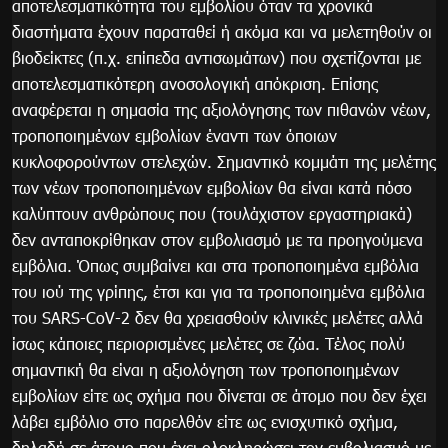
αποτελεσματικότητα του εμβολίου όταν τα χρονικά
διαστήματα έχουν παραταθεί ή ακόμα και να μελετηθούν οι
βιοδείκτες (π.χ. επίπεδα αντισωμάτων) που σχετίζονται με
αποτελεσματικότερη ανοσολογική απόκριση. Επίσης
αναφέρεται η σημασία της αξιολόγησης των πιθανών νέων,
τροποποιημένων εμβολίων έναντι των όποιων
κυκλοφορούντων στελεχών. Σημαντικό κομμάτι της μελέτης
των νέων τροποποιημένων εμβολίων θα είναι κατά πόσο
καλύπτουν ανθρώπους που (τουλάχιστον εργαστηριακά)
δεν ανταποκρίθηκαν στον εμβολιασμό με τα προηγούμενα
εμβόλια. Όπως συμβαίνει και στα τροποποιημένα εμβόλια
του ιού της γρίπης, έτσι και για τα τροποποιημένα εμβόλια
του SARS-CoV-2 δεν θα χρειασθούν κλινικές μελέτες αλλά
ίσως κάποιες περιορισμένες μελέτες σε ζώα. Τέλος πολύ
σημαντική θα είναι η αξιολόγηση των τροποποιημένων
εμβολίων είτε ως σχήμα που δίνεται σε άτομο που δεν έχει
λάβει εμβόλιο στο παρελθόν είτε ως ενισχυτικό σχήμα,
δηλαδή σε άτομο που έχει ολοκληρώσει τον εμβολιασμό με