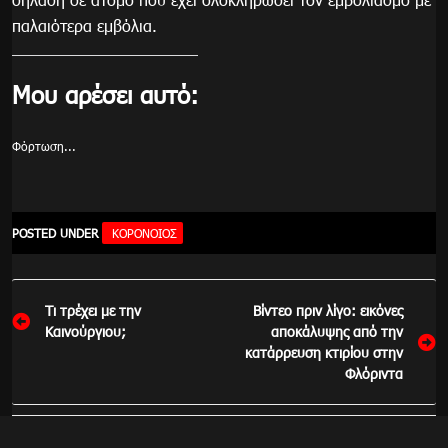
παλαιότερα εμβόλια.
Μου αρέσει αυτό:
Φόρτωση...
POSTED UNDER
ΚΟΡΟΝΟΙΟΣ
Πλοήγηση
Τι τρέχει με την
Βίντεο πριν λίγο: εικόνες
άρθρων
Καινούργιου;
αποκάλυψης από την
κατάρρευση κτιρίου στην
Φλόριντα