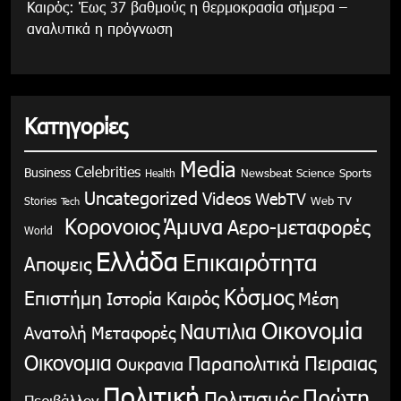
Καιρός: Έως 37 βαθμούς η θερμοκρασία σήμερα –
αναλυτικά η πρόγνωση
Κατηγορίες
Media
Celebrities
Business
Health
Newsbeat
Science
Sports
Uncategorized
Videos
WebTV
Stories
Web TV
Tech
Κορονοιος
Άμυνα
Αερο-μεταφορές
World
Ελλάδα
Επικαιρότητα
Αποψεις
Κόσμος
Επιστήμη
Καιρός
Ιστορία
Μέση
Οικονομία
Ναυτιλια
Ανατολή
Μεταφορές
Οικονομια
Παραπολιτικά
Πειραιας
Ουκρανια
Πολιτική
Πρώτη
Πολιτισμός
Περιβάλλον