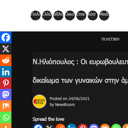
Skip
to
Πολι
Ελλά
αθλη
Οικο
Επικ
Κόσ
Medi
content
τική
δα
τικα
νομί
αιρό
μος
a
α
τητα
ΠΟΛΙΤΙΚΉ
Ν.Ηλιόπουλος : Οι ευρωβουλευ
δικαίωμα των γυναικών στην 
Posted on
24/06/2021
by
NewsRoom
Spread the love