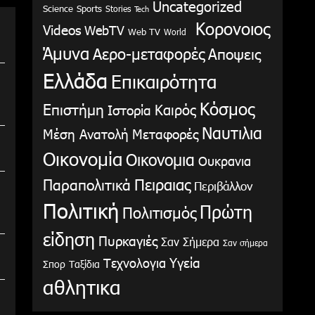
Uncategorized
Science
Sports
Stories
Tech
Κορονοιος
Videos
WebTV
Web TV
World
Άμυνα
Αερο-μεταφορές
Αποψεις
Ελλάδα
Επικαιρότητα
Κόσμος
Επιστήμη
Καιρός
Ιστορία
Ναυτιλια
Μέση Ανατολή
Μεταφορές
Οικονομία
Οικονομια
Ουκρανια
Παραπολιτικά
Πειραιας
Περιβάλλον
Πολιτική
Πρώτη
Πολιτισμός
είδηση
Πυρκαγιές
Σαν Σήμερα
Σαν σήμερα
Υγεία
Τεχνολογια
Σπορ
Ταξίδια
αθλητικα