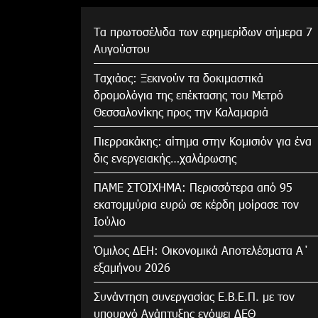
Τα πρωτοσέλιδα των εφημερίδων σήμερα 7
Αυγούστου
Tαχιάος: Ξεκινούν τα δοκιμαστικά
δρομολόγια της επέκτασης του Μετρό
Θεσσαλονίκης προς την Καλαμαριά
Πιερρακάκης: αίτημα στην Κομισιόν για ένα
δις ενεργειακής…χαλάρωσης
ΠΑΜΕ ΣΤΟΙΧΗΜΑ: Περισσότερα από 95
εκατομμύρια ευρώ σε κέρδη μοίρασε τον
Ιούλιο
Όμιλος ΔΕΗ: Οικονομικά Αποτελέσματα Α΄
εξαμήνου 2026
Συνάντηση συνεργασίας Ε.Β.Ε.Π. με τον
υπουργό Ανάπτυξης ενόψει ΔΕΘ