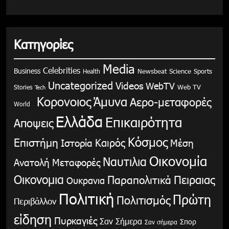
Κατηγορίες
Media
Celebrities
Business
Health
Newsbeat
Science
Sports
Uncategorized
Videos
WebTV
Stories
Web TV
Tech
Κορονοιος
Άμυνα
Αερο-μεταφορές
World
Ελλάδα
Επικαιρότητα
Αποψεις
Κόσμος
Επιστήμη
Καιρός
Ιστορία
Μέση
Οικονομία
Ναυτιλια
Ανατολή
Μεταφορές
Οικονομια
Παραπολιτικά
Πειραιας
Ουκρανια
Πολιτική
Πρώτη
Πολιτισμός
Περιβάλλον
είδηση
Πυρκαγιές
Σαν Σήμερα
Σπορ
Σαν σήμερα