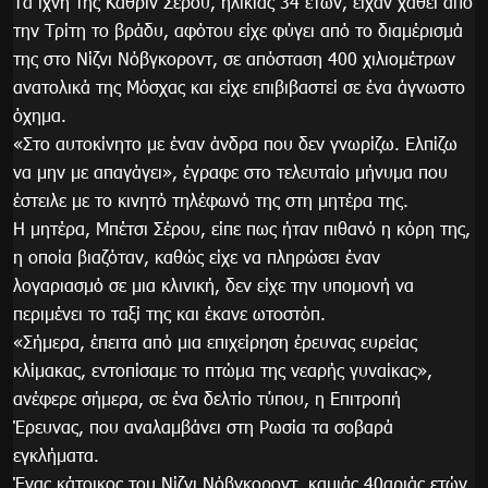
Τα ίχνη της Κάθριν Σέρου, ηλικίας 34 ετών, είχαν χαθεί από
την Τρίτη το βράδυ, αφότου είχε φύγει από το διαμέρισμά
της στο Νίζνι Νόβγκοροντ, σε απόσταση 400 χιλιομέτρων
ανατολικά της Μόσχας και είχε επιβιβαστεί σε ένα άγνωστο
όχημα.
«Στο αυτοκίνητο με έναν άνδρα που δεν γνωρίζω. Ελπίζω
να μην με απαγάγει», έγραφε στο τελευταίο μήνυμα που
έστειλε με το κινητό τηλέφωνό της στη μητέρα της.
Η μητέρα, Μπέτσι Σέρου, είπε πως ήταν πιθανό η κόρη της,
η οποία βιαζόταν, καθώς είχε να πληρώσει έναν
λογαριασμό σε μια κλινική, δεν είχε την υπομονή να
περιμένει το ταξί της και έκανε ωτοστόπ.
«Σήμερα, έπειτα από μια επιχείρηση έρευνας ευρείας
κλίμακας, εντοπίσαμε το πτώμα της νεαρής γυναίκας»,
ανέφερε σήμερα, σε ένα δελτίο τύπου, η Επιτροπή
Έρευνας, που αναλαμβάνει στη Ρωσία τα σοβαρά
εγκλήματα.
Ένας κάτοικος του Νίζνι Νόβγκοροντ, καμιάς 40αριάς ετών,