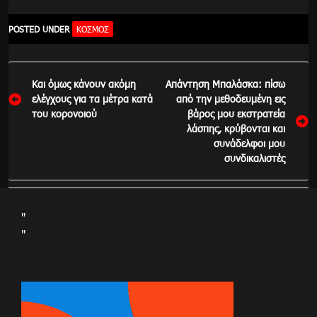
POSTED UNDER
ΚΌΣΜΟΣ
Πλοήγηση
Και όμως κάνουν ακόμη
Απάντηση Μπαλάσκα: πίσω
άρθρων
ελέγχους για τα μέτρα κατά
από την μεθοδευμένη εις
του κορονοιού
βάρος μου εκστρατεία
λάσπης, κρύβονται και
συνάδελφοι μου
συνδικαλιστές
"
"