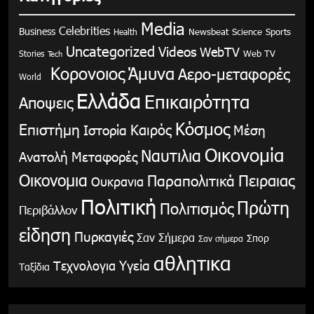
Media
Celebrities
Business
Health
Newsbeat
Science
Sports
Uncategorized
Videos
WebTV
Stories
Web TV
Tech
Κορονοιος
Άμυνα
Αερο-μεταφορές
World
Ελλάδα
Επικαιρότητα
Αποψεις
Κόσμος
Επιστήμη
Καιρός
Ιστορία
Μέση
Οικονομία
Ναυτιλια
Ανατολή
Μεταφορές
Οικονομια
Παραπολιτικά
Πειραιας
Ουκρανια
Πολιτική
Πρώτη
Πολιτισμός
Περιβάλλον
είδηση
Πυρκαγιές
Σαν Σήμερα
Σπορ
Σαν σήμερα
αθλητικα
Υγεία
Τεχνολογια
Ταξίδια