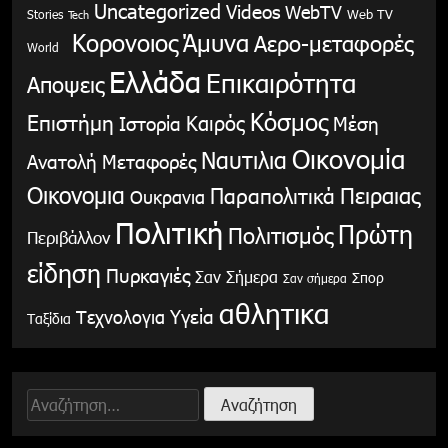
Uncategorized
Videos
WebTV
Stories
Web TV
Tech
Κορονοιος
Άμυνα
Αερο-μεταφορές
World
Ελλάδα
Επικαιρότητα
Αποψεις
Κόσμος
Επιστήμη
Καιρός
Ιστορία
Μέση
Οικονομία
Ναυτιλια
Ανατολή
Μεταφορές
Οικονομια
Παραπολιτικά
Πειραιας
Ουκρανια
Πολιτική
Πρώτη
Πολιτισμός
Περιβάλλον
είδηση
Πυρκαγιές
Σαν Σήμερα
Σπορ
Σαν σήμερα
αθλητικα
Υγεία
Τεχνολογια
Ταξίδια
Αναζήτηση
για: