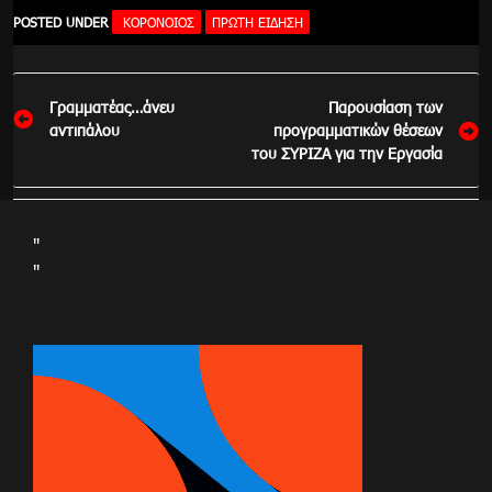
POSTED UNDER
ΚΟΡΟΝΟΙΟΣ
ΠΡΏΤΗ ΕΊΔΗΣΗ
Πλοήγηση
Γραμματέας…άνευ
Παρουσίαση των
άρθρων
αντιπάλου
προγραμματικών θέσεων
του ΣΥΡΙΖΑ για την Εργασία
"
"