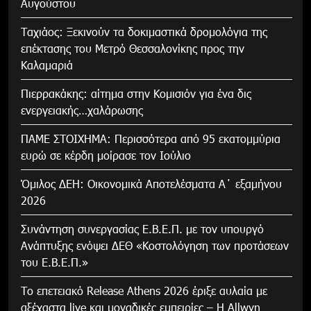
Αυγούστου
Tαχιάος: Ξεκινούν τα δοκιμαστικά δρομολόγια της
επέκτασης του Μετρό Θεσσαλονίκης προς την
Καλαμαριά
Πιερρακάκης: αίτημα στην Κομισιόν για ένα δις
ενεργειακής…χαλάρωσης
ΠΑΜΕ ΣΤΟΙΧΗΜΑ: Περισσότερα από 95 εκατομμύρια
ευρώ σε κέρδη μοίρασε τον Ιούλιο
Όμιλος ΔΕΗ: Οικονομικά Αποτελέσματα Α΄ εξαμήνου
2026
Συνάντηση συνεργασίας Ε.Β.Ε.Π. με τον υπουργό
Ανάπτυξης ενόψει ΔΕΘ «Κοστολόγηση των προτάσεων
του Ε.Β.Ε.Π.»
Το επετειακό Release Athens 2026 έριξε αυλαία με
αξέχαστα live και μοναδικές εμπειρίες – Η Allwyn