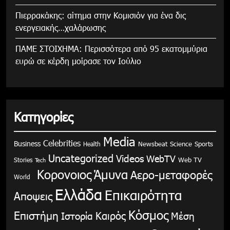
Πιερρακάκης: αίτημα στην Κομισιόν για ένα δις
ενεργειακής…χαλάρωσης
ΠΑΜΕ ΣΤΟΙΧΗΜΑ: Περισσότερα από 95 εκατομμύρια
ευρώ σε κέρδη μοίρασε τον Ιούλιο
Κατηγορίες
Media
Celebrities
Business
Health
Newsbeat
Science
Sports
Uncategorized
Videos
WebTV
Stories
Web TV
Tech
Κορονοιος
Άμυνα
Αερο-μεταφορές
World
Ελλάδα
Επικαιρότητα
Αποψεις
Κόσμος
Επιστήμη
Καιρός
Ιστορία
Μέση