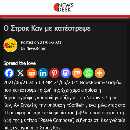
Skip
to
content
Ο Στροκ Καν με κατέστρεψε
Posted on
21/06/2021
by
NewsRoom
Spread the love
2021/06/21 at 5:09 ΜΜ 21/06/2021 NewsRoom«Σεισμό»
που κατέστρεψε τη ζωή της έχει χαρακτηρίσει η
δημοσιογράφος και πρώην σύζυγος του Ντομινίκ Στρος
Καν, Αν Σινκλέρ, την υπόθεση «Sofitel» , ενώ μιλώντας στο
rtl με αφορμή την κυκλοφορία του βιβλίου που αφορά στη
ζωή της με τίτλο “Passé Composé”, εξήγησε ότι δεν γνώριζε
πώς ενεργούσε ο Στρος Καν.