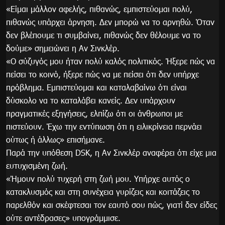
«Είμαι μάλλον αφελής, πιθανώς, εμπιστεύομαι πολύ,
πιθανώς υπάρχει άρνηση. Δεν μπορώ να το αρνηθώ. Όταν
δεν βλέπουμε τι συμβαίνει, πιθανώς δεν θέλουμε να το
δούμε» σημειώνει η Αν Σινκλέρ.
«Ο σύζυγός μου ήταν πολύ καλός πολιτικός. Ήξερε πώς να
πείσει το κοινό, ήξερε πώς να με πείσει ότι δεν υπήρχε
πρόβλημα. Εμπιστεύομαι και καταλαβαίνω ότι είναι
δύσκολο να το καταλάβει κανείς. Δεν υπάρχουν
πραγματικές εξηγήσεις, ελπίζω ότι οι άνθρωποι με
πιστεύουν. Έχω την εντύπωση ότι η ειλικρίνεια περνάει
ούτως ή άλλως» επισήμανε.
Παρά την υπόθεση DSK, η Αν Σινκλέρ αναφέρει ότι είχε μια
ευτυχισμένη ζωή.
«Ήμουν πολύ τυχερή στη ζωή μου. Υπήρχε αυτός ο
κατακλυσμός και στη συνέχεια γυρίζεις και κοιτάζεις το
παρελθόν και σκέφτεσαι τον εαυτό σου πώς, γιατί δεν είδες
ούτε αντέδρασες» υπογράμμισε.