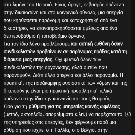
στο λιμάνι του Πειραιά. Είναι, άραγε, σεβασμός απέναντι
στην δικαιοσύνη και στο κοινωνικό σύνολο, μια απεργία
που κηρύσσεται παράνομη και καταχρηστική από ένα
δικαστήριο, να επαναπροκηρύσσεται αμέσως από ένα
δευτεροβάθμιο ή τριτοβάθμιο όργανο;
Για τον ίδιο λόγο προβλέπουμε
και αστική ευθύνη όσων
συνδικαλιστών προβαίνουν σε παράνομες πράξεις κατά τη
διάρκεια μιας απεργίας
. Όχι φυσικά όλων των
συνδικαλιστών της οργάνωσης, αλλά αυτών που
παρανομούν. Διότι άλλο απεργία και άλλο παρανομία. Η
πρακτική, της παράκαμψης ουσιαστικά των νόμων και της
δικαιοσύνης είναι μια πρακτική προσβλητική τελικά
απέναντι στην ίδια την κοινωνία και τους θεσμούς.
Όσο για τη
ρύθμιση για τις υπηρεσίες κοινής ωφέλειας
(μετρό, ακτοπλοΐα, απορρίμματα κ.λπ.) να παρέχεται το 1/3
της υπηρεσίας στις απεργίες, δεν φέρνουμε παρά μια
ρύθμιση που ισχύει στη Γαλλία, στο Βέλγιο, στην