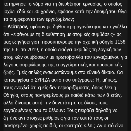
κατήργησε το νόμο για τη διευθέτηση εργασίας, ο οποίος
ισχύει εδώ και 30 χρόνια, εφόσον κατά την άποψή του θίγει
τα συμφέροντα των εργαζομένων;
–
Δεύτερον,
εφόσον με δήθεν ιερή αγανάκτηση καταγγέλλει
ότι «εισάγουμε τη διευθέτηση με ατομικές συμβάσεις» ας
μας εξηγήσει γιατί προσυπέγραψε την σχετική οδηγία 1158
της Ε.Ε. το 2019, η οποία εισάγει ακριβώς τη λογική των
ατομικών συμβάσεων με πρωτοβουλία του εργαζομένου για
λόγους συμφιλίωσης της επαγγελματικής και προσωπικής
ζωής. Εμείς απλώς ενσωματώνουμε στο εθνικό δίκαιο. Θα
καταψηφίσει ο ΣΥΡΙΖΑ αυτό που υπέγραψε; Ή, μήπως,
τους ενοχλεί ότι εμείς δεν περιοριζόμαστε, όπως λέει η
Οδηγία, στους παντρεμένους με παιδιά κάτω των 8 ετών,
αλλά δίνουμε αυτή την δυνατότητα σε όλους τους
εργαζομένους που το θέλουν; Τους πειράζει δηλαδή να
ζητάνε αντίστοιχες ρυθμίσεις για τον εαυτό τους οι
παντρεμένοι χωρίς παιδιά, οι φοιτητές κ.λπ.; Αν αυτό είναι