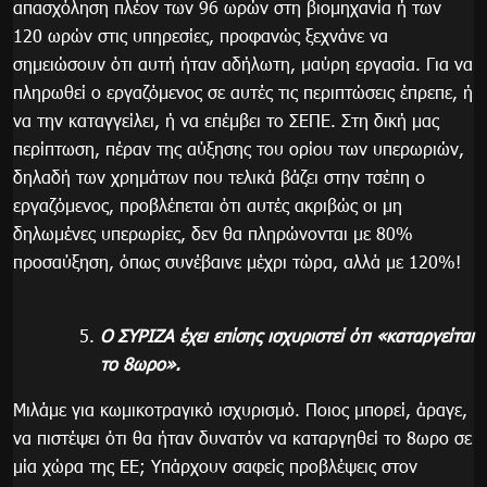
απασχόληση πλέον των 96 ωρών στη βιομηχανία ή των
120 ωρών στις υπηρεσίες, προφανώς ξεχνάνε να
σημειώσουν ότι αυτή ήταν αδήλωτη, μαύρη εργασία. Για να
πληρωθεί ο εργαζόμενος σε αυτές τις περιπτώσεις έπρεπε, ή
να την καταγγείλει, ή να επέμβει το ΣΕΠΕ. Στη δική μας
περίπτωση, πέραν της αύξησης του ορίου των υπερωριών,
δηλαδή των χρημάτων που τελικά βάζει στην τσέπη ο
εργαζόμενος, προβλέπεται ότι αυτές ακριβώς οι μη
δηλωμένες υπερωρίες, δεν θα πληρώνονται με 80%
προσαύξηση, όπως συνέβαινε μέχρι τώρα, αλλά με 120%!
Ο ΣΥΡΙΖΑ έχει επίσης ισχυριστεί ότι
«καταργείται
το 8ωρο».
Μιλάμε για κωμικοτραγικό ισχυρισμό. Ποιος μπορεί, άραγε,
να πιστέψει ότι θα ήταν δυνατόν να καταργηθεί το 8ωρο σε
μία χώρα της ΕΕ; Υπάρχουν σαφείς προβλέψεις στον