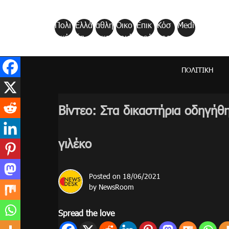
Skip
to
Πολι
Ελλά
αθλη
Οικο
Επικ
Κόσ
Medi
content
τική
δα
τικα
νομί
αιρό
μος
a
α
τητα
ΠΟΛΙΤΙΚΉ
Βίντεο: Στα δικαστήρια οδηγήθη
γιλέκο
Posted on
18/06/2021
by
NewsRoom
Spread the love