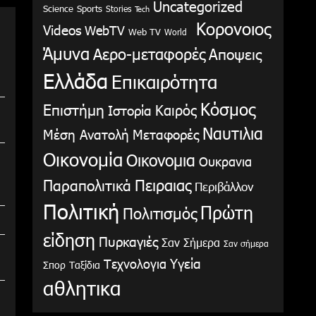
Uncategorized
Science
Sports
Stories
Tech
Κορονοιος
Videos
WebTV
Web TV
World
Άμυνα
Αερο-μεταφορές
Αποψεις
Ελλάδα
Επικαιρότητα
Κόσμος
Επιστήμη
Καιρός
Ιστορία
Ναυτιλια
Μέση Ανατολή
Μεταφορές
Οικονομία
Οικονομια
Ουκρανια
Παραπολιτικά
Πειραιας
Περιβάλλον
Πολιτική
Πρώτη
Πολιτισμός
είδηση
Πυρκαγιές
Σαν Σήμερα
Σαν σήμερα
Υγεία
Τεχνολογια
Σπορ
Ταξίδια
αθλητικα