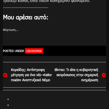
τράπεζα καθώς είναι πλέον καθημερινό φαινόμενο.
Μου αρέσει αυτό:
Φόρτωση...
POSTED UNDER
ΟΙΚΟΝΟΜΙΑ
Πλοήγηση
Κορκίδης: Αντίστροφη
Βίντεο: Τι είπε η κυβερνητική
άρθρων
μέτρηση για ένα νέο «tailor
εκπρόσωπος στην σημερινή
made» Αναπτυξιακό Νόμο
ενημέρωση
"
"