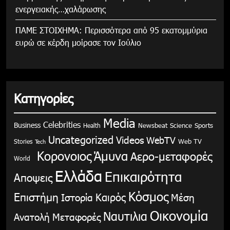
ενεργειακής…χαλάρωσης
ΠΑΜΕ ΣΤΟΙΧΗΜΑ: Περισσότερα από 95 εκατομμύρια
ευρώ σε κέρδη μοίρασε τον Ιούλιο
Κατηγορίες
Media
Celebrities
Business
Health
Newsbeat
Science
Sports
Uncategorized
Videos
WebTV
Stories
Web TV
Tech
Κορονοιος
Άμυνα
Αερο-μεταφορές
World
Ελλάδα
Επικαιρότητα
Αποψεις
Κόσμος
Επιστήμη
Καιρός
Ιστορία
Μέση
Οικονομία
Ναυτιλια
Ανατολή
Μεταφορές