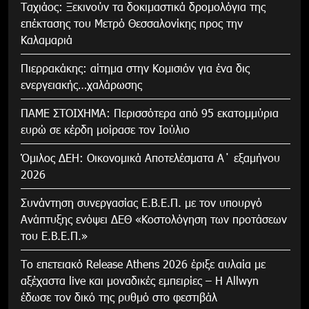
Tαχιάος: Ξεκινούν τα δοκιμαστικά δρομολόγια της
επέκτασης του Μετρό Θεσσαλονίκης προς την
Καλαμαριά
Πιερρακάκης: αίτημα στην Κομισιόν για ένα δις
ενεργειακής…χαλάρωσης
ΠΑΜΕ ΣΤΟΙΧΗΜΑ: Περισσότερα από 95 εκατομμύρια
ευρώ σε κέρδη μοίρασε τον Ιούλιο
Όμιλος ΔΕΗ: Οικονομικά Αποτελέσματα Α΄ εξαμήνου
2026
Συνάντηση συνεργασίας Ε.Β.Ε.Π. με τον υπουργό
Ανάπτυξης ενόψει ΔΕΘ «Κοστολόγηση των προτάσεων
του Ε.Β.Ε.Π.»
Το επετειακό Release Athens 2026 έριξε αυλαία με
αξέχαστα live και μοναδικές εμπειρίες – Η Allwyn
έδωσε τον δικό της ρυθμό στο φεστιβάλ