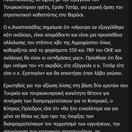
Τουρκοκύπριου ηγέτη, Ερσίν Τατάρ, για μερική άρση του
στρατιωτικού καθεστώτος στο Βαρώσι.
Ο κ.Αναστασιάδης σημείωσε ότι «σίγουρα αν εξαγγέλθηκε
κάτι ανάλογο, είναι απαράδεκτο και είναι μια προσπάθεια
αλλοίωσης του στάτους κβο της Αμμοχώστου όπως
καθορίζεται από τα ψηφίσματα 550 και 789 του ΟΗΕ και
ανάλογες θα είναι οι αντιδράσεις μας». Πρόσθεσε ότι δεν
έχει υπόψιν του «τι ακριβώς είτε εξήγγειλε ο κ. Τατάρ είτε
είπε ο κ. Ερντογάν» και θα απαντήσει όταν λάβει γνώσιν.
Ερωτηθείς για την αξίωση λύσης στη βάση δύο κρατών που
Τουρκία και τουρκοκυπριακή κοινότητα θέτουν για
συνέχιση των διαπραγματεύσεων για το Κυπριακό, ο
Κύπριος Πρόεδρος είπε ότι «θα ήτο ευκολότερο και για
μένα να θέσω ως όρο προ της έναρξης των
διαπραγματεύσεων τον τερματισμό των εγγυήσεων, την
αποχώρηση των κατοχικών στρατευμάτων, τις