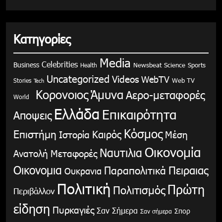
Κατηγορίες
Media
Celebrities
Business
Health
Newsbeat
Science
Sports
Uncategorized
Videos
WebTV
Stories
Web TV
Tech
Κορονοιος
Άμυνα
Αερο-μεταφορές
World
Ελλάδα
Επικαιρότητα
Αποψεις
Κόσμος
Επιστήμη
Καιρός
Ιστορία
Μέση
Οικονομία
Ναυτιλια
Ανατολή
Μεταφορές
Οικονομια
Παραπολιτικά
Πειραιας
Ουκρανια
Πολιτική
Πρώτη
Πολιτισμός
Περιβάλλον
είδηση
Πυρκαγιές
Σαν Σήμερα
Σπορ
Σαν σήμερα