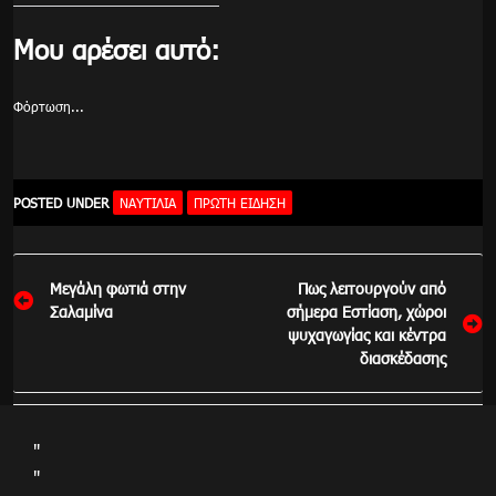
Μου αρέσει αυτό:
Φόρτωση...
POSTED UNDER
ΝΑΥΤΙΛΙΑ
ΠΡΏΤΗ ΕΊΔΗΣΗ
Πλοήγηση
Μεγάλη φωτιά στην
Πως λειτουργούν από
άρθρων
Σαλαμίνα
σήμερα Εστίαση, χώροι
ψυχαγωγίας και κέντρα
διασκέδασης
"
"