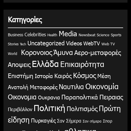
Κατηγορίες
Media
Celebrities
Business
Health
Newsbeat
Science
Sports
Uncategorized
Videos
WebTV
Stories
Web TV
Tech
Κορονοιος
Άμυνα
Αερο-μεταφορές
World
Ελλάδα
Επικαιρότητα
Αποψεις
Κόσμος
Επιστήμη
Καιρός
Ιστορία
Μέση
Οικονομία
Ναυτιλια
Ανατολή
Μεταφορές
Οικονομια
Παραπολιτικά
Πειραιας
Ουκρανια
Πολιτική
Πρώτη
Πολιτισμός
Περιβάλλον
είδηση
Πυρκαγιές
Σαν Σήμερα
Σπορ
Σαν σήμερα
αθλητικα