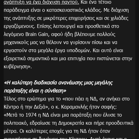
ανάπτυξη να έχει διάχυση παντού.
Και ένα τέτοιο
παράδειγμα είναι ο κατασκευαστικός κλάδος. Με διάχυση
της ανάπτυξης σε μικρότερες επιχειρήσεις και σε χιλιάδες
εργαζόμενους. Επίσης λειτουργεί και προσθετικά στο
λεγόμενο Brain Gain, αφού ήδη βλέπουμε πολλούς
μηχανικούς μας να θέλουν να γυρίσουν πίσω και να
εργαστούν στα μεγάλα έργα υποδομών. Και αυτό είναι
εξαιρετικά σημαντικό και μια επιτυχία που πιστώνεται στην
κυβέρνηση».
«Η καλύτερη διαδικασία ανανέωσης μιας μεγάλης
παράταξης είναι η σύνθεση»
Τέλος στο ερώτημα για το «που πάει η ΝΔ, αν ανήκει στο
Κέντρο ή την Δεξιά», ο κ. Καραμανλής ήταν σαφής:
«Μετά το 1974 η ΝΔ είναι μια παράταξη που έλυσε το
πολιτειακό, εδραίωσε τη Δημοκρατία και πήρε προοδευτικά
μέτρα. Οι καλύτερες εποχές για τη ΝΔ ήταν όταν
ανοιχτήκαμε σε δυνάμεις του Κέντρου.
Αυτό έκανε και ο