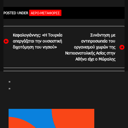
POSTED UNDER
ΑΕΡΟ-ΜΕΤΑΦΟΡΈΣ
Πλοήγηση
Κεφαλογιάννης: «Η Τουρκία
Συνάντηση με
άρθρων
απεργάζεται την ουσιαστική
αντιπροσωπεία του
διχοτόμηση του νησιού»
οργανισμού χωρών της
Νοτιοανατολικής Ασίας στην
Αθήνα είχε ο Μώραλης
"
"