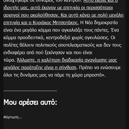
ιδρυτής μας, αυτό έκαναν με επιτυχία οι περισσότεροι
αρχηγοί που ακολούθησαν. Και αυτό κάνει με πολύ μεγάλη
επιτυχία και ο Κυριάκος Μητσοτάκης.
Η Νέα δημοκρατία
είναι ένα μεγάλο κόμμα που αγκαλιάζει τους πάντες. Ένα
κόμμα προοδευτικό, κεντροδεξιό χωρίς αγκυλώσεις. Οι
πολίτες θέλουν πολιτικούς αποτελεσματικούς και δεν τους
ενδιαφέρει από πού ξεκίνησαν και που είναι
τώρα.
Άλλωστε, η καλύτερη διαδικασία ανανέωσης μιας
μεγάλης παράταξης είναι η σύνθεση
. Πρέπει να ενώσουμε
όλοι τις δυνάμεις μας να πάμε τη χώρα μπροστά».
Μου αρέσει αυτό:
Φόρτωση...