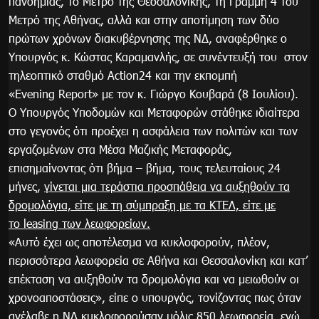
πανδημίας, το Μετρό της Θεσσαλονίκης, τη Γραμμή 4 του
Μετρό της Αθήνας, αλλά και στην αποτίμηση των δύο
πρώτων χρόνων διακυβέρνησης της ΝΔ, αναφέρθηκε ο
Υπουργός κ. Κώστας Καραμανλής, σε συνέντευξή του στον
τηλεοπτικό σταθμό Action24 και την εκπομπή
«Evening Report» με τον κ. Γιώργο Κουβαρά (8 Ιουλίου).
Ο Υπουργός Υποδομών και Μεταφορών στάθηκε ιδιαίτερα
στο γεγονός ότι προέχει η ασφάλεια των πολιτών και των
εργαζομένων στα Μέσα Μαζικής Μεταφοράς,
επισημαίνοντας ότι βήμα – βήμα, τους τελευταίους 24
μήνες,
γίνεται μια τεράστια προσπάθεια να αυξηθούν τα
δρομολόγια, είτε με τη σύμπραξη με τα ΚΤΕΛ, είτε με
το
leasing
των λεωφορείων.
«Αυτό έχει ως αποτέλεσμα να κυκλοφορούν, πλέον,
περισσότερα λεωφορεία σε Αθήνα και Θεσσαλονίκη και κατ’
επέκταση να αυξηθούν τα δρομολόγια και να μειωθούν οι
χρονοαποστάσεις», είπε ο υπουργός, τονίζοντας πως όταν
ανέλαβε η ΝΔ κυκλοφορούσαν μόλις 850 λεωφορεία, ενώ