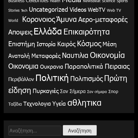
Celebrities
Business
Health
Newsbeat
Science
Sports
Uncategorized
Videos
WebTV
Stories
Web TV
Tech
Κορονοιος
Άμυνα
Αερο-μεταφορές
World
Ελλάδα
Επικαιρότητα
Αποψεις
Κόσμος
Επιστήμη
Καιρός
Ιστορία
Μέση
Οικονομία
Ναυτιλια
Ανατολή
Μεταφορές
Οικονομια
Παραπολιτικά
Πειραιας
Ουκρανια
Πολιτική
Πρώτη
Πολιτισμός
Περιβάλλον
είδηση
Πυρκαγιές
Σαν Σήμερα
Σπορ
Σαν σήμερα
αθλητικα
Υγεία
Τεχνολογια
Ταξίδια
Αναζήτηση
για: