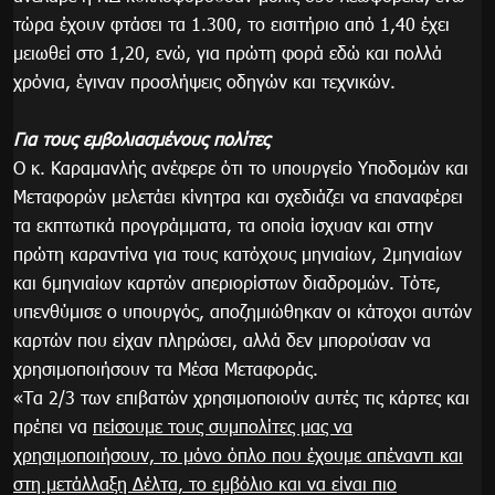
τώρα έχουν φτάσει τα 1.300, το εισιτήριο από 1,40 έχει
μειωθεί στο 1,20, ενώ, για πρώτη φορά εδώ και πολλά
χρόνια, έγιναν προσλήψεις οδηγών και τεχνικών.
Για τους εμβολιασμένους πολίτες
Ο κ. Καραμανλής ανέφερε ότι το υπουργείο Υποδομών και
Μεταφορών μελετάει κίνητρα και σχεδιάζει να επαναφέρει
τα εκπτωτικά προγράμματα, τα οποία ίσχυαν και στην
πρώτη καραντίνα για τους κατόχους μηνιαίων, 2μηνιαίων
και 6μηνιαίων καρτών απεριορίστων διαδρομών. Τότε,
υπενθύμισε ο υπουργός, αποζημιώθηκαν οι κάτοχοι αυτών
καρτών που είχαν πληρώσει, αλλά δεν μπορούσαν να
χρησιμοποιήσουν τα Μέσα Μεταφοράς.
«Τα 2/3 των επιβατών χρησιμοποιούν αυτές τις κάρτες και
πρέπει να
πείσουμε τους συμπολίτες μας να
χρησιμοποιήσουν, το μόνο όπλο που έχουμε απέναντι και
στη μετάλλαξη Δέλτα, το εμβόλιο και να είναι πιο