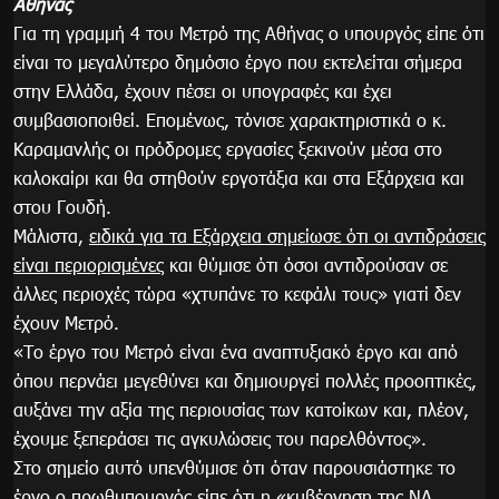
Αθήνας
Για τη γραμμή 4 του Μετρό της Αθήνας ο υπουργός είπε ότι
είναι το μεγαλύτερο δημόσιο έργο που εκτελείται σήμερα
στην Ελλάδα, έχουν πέσει οι υπογραφές και έχει
συμβασιοποιθεί. Επομένως, τόνισε χαρακτηριστικά ο κ.
Καραμανλής οι πρόδρομες εργασίες ξεκινούν μέσα στο
καλοκαίρι και θα στηθούν εργοτάξια και στα Εξάρχεια και
στου Γουδή.
Μάλιστα,
ειδικά για τα Εξάρχεια σημείωσε ότι οι αντιδράσεις
είναι περιορισμένες
και θύμισε ότι όσοι αντιδρούσαν σε
άλλες περιοχές τώρα «χτυπάνε το κεφάλι τους» γιατί δεν
έχουν Μετρό.
«Το έργο του Μετρό είναι ένα αναπτυξιακό έργο και από
όπου περνάει μεγεθύνει και δημιουργεί πολλές προοπτικές,
αυξάνει την αξία της περιουσίας των κατοίκων και, πλέον,
έχουμε ξεπεράσει τις αγκυλώσεις του παρελθόντος».
Στο σημείο αυτό υπενθύμισε ότι όταν παρουσιάστηκε το
έργο ο πρωθυπουργός είπε ότι η «κυβέρνηση της ΝΔ