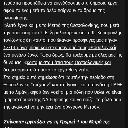
τεράστια προσπάθεια να επενδύσουμε στα δημόσια έργα,
αφού το ένα μετά το άλλο παίρνουν το δρόμο της
υλοποίησης.
«Αυτό έγινε και με το Μετρό της Θεσσαλονίκης, που μετά
την απόφαση του ΣτΕ, ξεμπλοκάρει» είπε ο Κ. Καραμανλής
τονίζοντας ότι
«αυτοί που έκαναν προσφυγές μας πήγαν
12-14 μήνες πίσω και στέρησαν από τους Θεσσαλονικείς
ένα μεγάλο έργο.
Τώρα όμως, θα τρέξουμε με όλες μας τις
δυνάμεις: «
κοιτάμε στα μάτια τους Θεσσαλονικείς και
δεσμευόμαστε ότι αυτό το έργο θα γίνει!
».
Στο σημείο αυτό σημείωσε ότι «αυτήν την περίοδο στη
Θεσσαλονίκη ‘‘τρέχουν’’ και το flyover και η σύνδεση ΠΑΘΕ
με το λιμάνι, αφού δεν νοείται μια πόλη που θέλει να είναι
η πρωτεύουσα της ΝΑ Ευρώπης και να παίξει το ρόλο που
της αναλογεί να μην έχει ένα σύγχρονο Μετρό».
Στήνονται εργοτάξια για τη Γραμμή 4 του Μετρό της