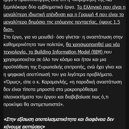
ξεμπλόκαρε δύο εμβληματικά έργα.
Το Ελληνικό που είναι η
μεγαλύτερη ιδιωτική επένδυση και η Γραμμή 4 που είναι το
μεγαλύτερο δημόσιο της επόμενης πενταετίας, ύψους 1,5
δισ».
Στο έργο, για να μειωθεί- όσο γίνεται- η αναστάτωση στην
καθημερινότητα των πολιτών,
θα χρησιμοποιηθεί μια νέα
τεχνολογία, το Building Information Model (BIM)
που
χρησιμοποιείται σε όλο τον κόσμο και ήταν και μια
προϋπόθεση της Ευρωπαϊκής επιτροπής, ενώ έχει γίνει και
η ψηφιακή αποτύπωσή του για λιγότερα προβλήματα.
«Όμως», είπε ο κ. Καραμανλής, «η παροδική αναστάτωση
δεν είναι τίποτα μπροστά στα μακροπρόθεσμα
πλεονεκτήματα του έργου και διαβεβαίωσε πως ό,τι
προκύψει θα αντιμετωπιστεί».
«Στην εξίσωση αποτελεσματικότητα και διαφάνεια δεν
κάνουμε εκπτώσεις»