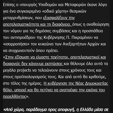
Επίσης ο υπουργός Υποδομών και Μεταφορών έκανε λόγο
για ένα συγκεκριμένο «οδικό χάρτη» θεσμικών
μεταρρυθμίσεων, που
εξασφαλίζουν την
αποτελεσματικότητα και τη διαφάνεια,
όπως η αναθεώρηση
του νόμου για τις δημόσιες συμβάσεις και η προσπάθεια
του αντιπροέδρου της Κυβέρνησης Π. Πικραμένου να
«ισορροπήσει» τον κυκεώνα των Ανεξαρτήτων Αρχών και
να συγχωνευτούν όπου πρέπει.
«
Στην εξίσωση να είμαστε ταχύτατοι, αποτελεσματικοί και
διαφανείς δεν κάνουμε εκπτώσεις
και θέλουμε όλα αυτά τα
μεγάλα projects να τελειώνουν στους χρόνους τους και
στους προϋπολογισμούς τους. Και από αυτό θα κριθούμε,
στο τέλος της ημέρας.
Η κυβέρνηση της Νέας Δημοκρατίας
θέλει, μπορεί και θα πετύχει να ανατρέψει την εικόνα του
παρελθόντος
».
«Από χώρα, παράδειγμα προς αποφυγή, η Ελλάδα μέσα σε