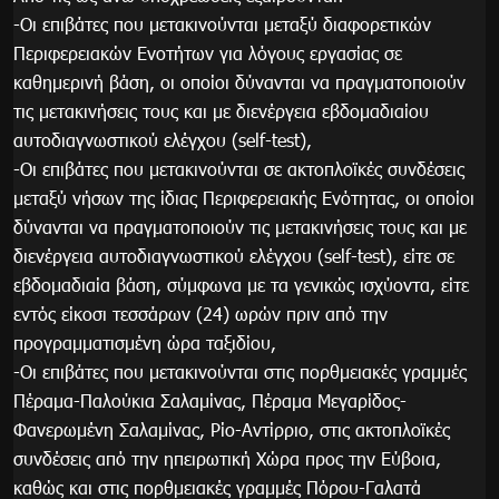
-Οι επιβάτες που μετακινούνται μεταξύ διαφορετικών
Περιφερειακών Ενοτήτων για λόγους εργασίας σε
καθημερινή βάση, οι οποίοι δύνανται να πραγματοποιούν
τις μετακινήσεις τους και με διενέργεια εβδομαδιαίου
αυτοδιαγνωστικού ελέγχου (self-test),
-Οι επιβάτες που μετακινούνται σε ακτοπλοϊκές συνδέσεις
μεταξύ νήσων της ίδιας Περιφερειακής Ενότητας, οι οποίοι
δύνανται να πραγματοποιούν τις μετακινήσεις τους και με
διενέργεια αυτοδιαγνωστικού ελέγχου (self-test), είτε σε
εβδομαδιαία βάση, σύμφωνα με τα γενικώς ισχύοντα, είτε
εντός είκοσι τεσσάρων (24) ωρών πριν από την
προγραμματισμένη ώρα ταξιδίου,
-Οι επιβάτες που μετακινούνται στις πορθμειακές γραμμές
Πέραμα-Παλούκια Σαλαμίνας, Πέραμα Μεγαρίδος-
Φανερωμένη Σαλαμίνας, Ρίο-Αντίρριο, στις ακτοπλοϊκές
συνδέσεις από την ηπειρωτική Χώρα προς την Εύβοια,
καθώς και στις πορθμειακές γραμμές Πόρου-Γαλατά