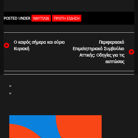
POSTED UNDER
ΝΑΥΤΙΛΙΑ
ΠΡΏΤΗ ΕΊΔΗΣΗ
Πλοήγηση
O καιρός σήμερα και αύριο
Περιφερειακό
άρθρων
Κυριακή
Επιμελητηριακό Συμβούλιο
Αττικής: Οδηγίες για τις
εκπτώσεις
"
"