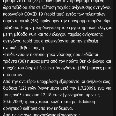
εβδομήντα δύο (72) ωρών πριν την προγραμματισμένη
ώρα ταξιδίου είτε σε εξέταση ταχείας ανίχνευσης αντιγόνου
κορωνοϊού COVID-19 (rapid test) εντός των τελευταίων
σαράντα οκτώ (48) ωρών πριν την προγραμματισμένη ώρα
ταξιδίου. Η αρνητική διάγνωση του εργαστηριακού ελέγχου
με τη μέθοδο PCR και του ελέγχου ταχείας ανίχνευσης
αντιγόνου rapid test αποδεικνύονται με την επίδειξη
σχετικής βεβαίωσης, ή
-Επιδεικνύουν πιστοποιητικό νόσησης που εκδίδεται
τριάντα (30) ημέρες μετά από τον πρώτο θετικό έλεγχο και
η ισχύς του διαρκεί έως εκατόν ογδόντα (180) ημέρες μετά
από αυτόν.
Από την ανωτέρω υποχρέωση εξαιρούνται οι ανήλικοι έως
δώδεκα (12) ετών (γεννημένοι μετά την 1.7.2009), ενώ για
τους ανήλικους από 12-18 ετών (γεννημένοι πριν τις
30.6.2009) η υποχρέωση καλύπτεται με βεβαίωση
αρνητικού self test από τον κηδεμόνα.
Από τις ως άνω υποχρεώσεις εξαιρούνται: