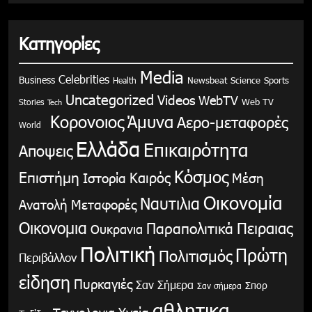
Κατηγορίες
Media
Celebrities
Business
Health
Newsbeat
Science
Sports
Uncategorized
Videos
WebTV
Stories
Web TV
Tech
Κορονοιος
Άμυνα
Αερο-μεταφορές
World
Ελλάδα
Επικαιρότητα
Αποψεις
Κόσμος
Επιστήμη
Καιρός
Ιστορία
Μέση
Οικονομία
Ναυτιλια
Ανατολή
Μεταφορές
Οικονομια
Παραπολιτικά
Πειραιας
Ουκρανια
Πολιτική
Πρώτη
Πολιτισμός
Περιβάλλον
είδηση
Πυρκαγιές
Σαν Σήμερα
Σπορ
Σαν σήμερα
αθλητικα
Υγεία