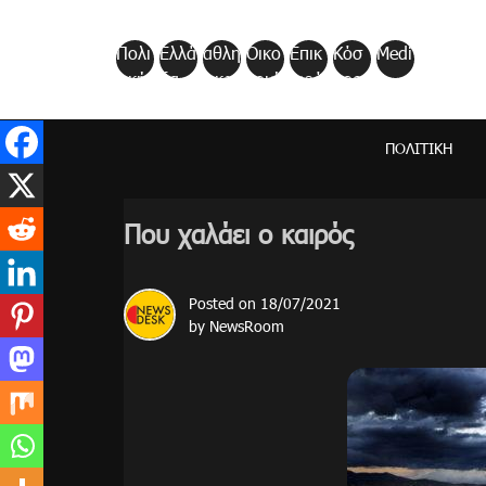
Skip
to
Πολι
Ελλά
αθλη
Οικο
Επικ
Κόσ
Medi
content
τική
δα
τικα
νομί
αιρό
μος
a
α
τητα
ΠΟΛΙΤΙΚΉ
Που χαλάει ο καιρός
Posted on
18/07/2021
by
NewsRoom