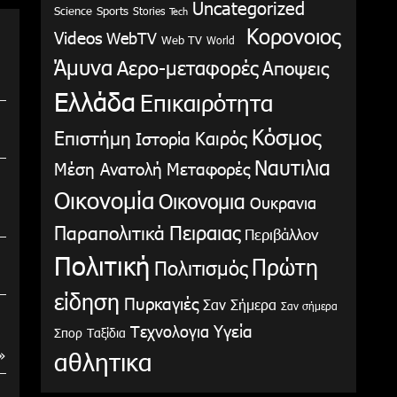
Uncategorized
Science
Sports
Stories
Tech
Κορονοιος
Videos
WebTV
Web TV
World
Άμυνα
Αερο-μεταφορές
Αποψεις
Ελλάδα
Επικαιρότητα
Κόσμος
Επιστήμη
Καιρός
Ιστορία
Ναυτιλια
Μέση Ανατολή
Μεταφορές
Οικονομία
Οικονομια
Ουκρανια
Παραπολιτικά
Πειραιας
Περιβάλλον
Πολιτική
Πρώτη
Πολιτισμός
είδηση
Πυρκαγιές
Σαν Σήμερα
Σαν σήμερα
Υγεία
Τεχνολογια
Σπορ
Ταξίδια
αθλητικα
»