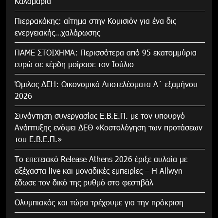
Καλαμαριά
Πιερρακάκης: αίτημα στην Κομισιόν για ένα δις
ενεργειακής…χαλάρωσης
ΠΑΜΕ ΣΤΟΙΧΗΜΑ: Περισσότερα από 95 εκατομμύρια
ευρώ σε κέρδη μοίρασε τον Ιούλιο
Όμιλος ΔΕΗ: Οικονομικά Αποτελέσματα Α΄ εξαμήνου
2026
Συνάντηση συνεργασίας Ε.Β.Ε.Π. με τον υπουργό
Ανάπτυξης ενόψει ΔΕΘ «Κοστολόγηση των προτάσεων
του Ε.Β.Ε.Π.»
Το επετειακό Release Athens 2026 έριξε αυλαία με
αξέχαστα live και μοναδικές εμπειρίες – Η Allwyn
έδωσε τον δικό της ρυθμό στο φεστιβάλ
Ολυμπιακός και τώρα τρέχουμε για την πρόκριση