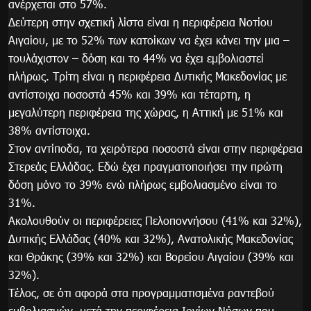
ανέρχεται στο 57%.
Δεύτερη στην σχετική λίστα είναι η περιφέρεια Νοτίου
Αιγαίου, με το 52% των κατοίκων να έχει κάνει την μια –
τουλάχιστον – δόση και το 44% να έχει εμβολιαστεί
πλήρως. Τρίτη είναι η περιφέρεια Δυτικής Μακεδονίας με
αντίστοιχα ποσοστά 45% και 39% και τέταρτη, η
μεγαλύτερη περιφέρεια της χώρας, η Αττική με 51% και
38% αντίστοιχα.
Στον αντίποδα, τα χειρότερα ποσοστά είναι στην περιφέρεια
Στερεάς Ελλάδας. Εδώ έχει πραγματοποιήσει την πρώτη
δόση μόνο το 39% ενώ πλήρως εμβολιασμένο είναι το
31%.
Ακολουθούν οι περιφέρειες Πελοποννήσου (41% και 32%),
Δυτικής Ελλάδας (40% και 32%), Ανατολικής Μακεδονίας
και Θράκης (39% και 32%) και Βορείου Αιγαίου (39% και
32%).
Τέλος, σε ότι αφορά στα προγραμματισμένα ραντεβού
εμβολιασμών, μετά την περιφέρεια Ιονίων Νήσων που