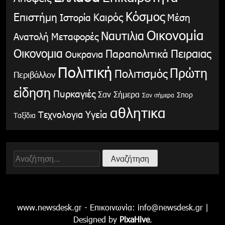
Κόσμος
Επιστήμη
Καιρός
Ιστορία
Μέση
Οικονομία
Ναυτιλια
Ανατολή
Μεταφορές
Οικονομια
Παραπολιτικά
Πειραιας
Ουκρανια
Πολιτική
Πρώτη
Πολιτισμός
Περιβάλλον
είδηση
Πυρκαγιές
Σαν Σήμερα
Σπορ
Σαν σήμερα
αθλητικα
Υγεία
Τεχνολογια
Ταξίδια
Αναζήτηση
για:
www.newsdesk.gr - Επικοινωνία:
info@newsdesk.gr
|
Designed by
PixaHive
.