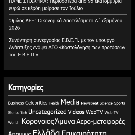
ΠΑΜΕ ΣΤΟΙΧΗΜΑ: Περισσότερα από 95 εκατομμύρια
ευρώ σε κέρδη μοίρασε τον Ιούλιο
Όμιλος ΔΕΗ: Οικονομικά Αποτελέσματα Α΄ εξαμήνου
2026
Συνάντηση συνεργασίας Ε.Β.Ε.Π. με τον υπουργό
Ανάπτυξης ενόψει ΔΕΘ «Κοστολόγηση των προτάσεων
του Ε.Β.Ε.Π.»
Κατηγορίες
Media
Celebrities
Business
Health
Newsbeat
Science
Sports
Uncategorized
Videos
WebTV
Stories
Web TV
Tech
Κορονοιος
Άμυνα
Αερο-μεταφορές
World
Ελλάδα
Επικαιρότητα
Αποψεις