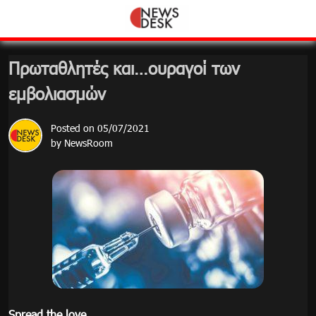
Skip
to
content
Πρωταθλητές και…ουραγοί των
εμβολιασμών
Posted on
05/07/2021
by
NewsRoom
Spread the love