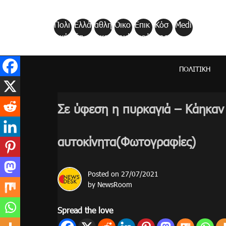
Skip
to
Πολι
Ελλά
αθλη
Οικο
Επικ
Κόσ
Medi
content
τική
δα
τικα
νομί
αιρό
μος
a
α
τητα
ΠΟΛΙΤΙΚΉ
Σε ύφεση η πυρκαγιά – Κάηκαν 
αυτοκίνητα(Φωτογραφίες)
Posted on
27/07/2021
by
NewsRoom
Spread the love