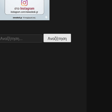
Αναζήτηση
για: