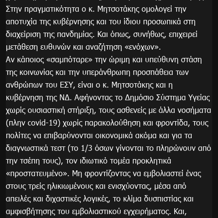
Στην πραγματικότητα ο κ. Μητσοτάκης ομολογεί την
αποτυχία της κυβέρνησης και του ίδιου προσωπικά στη
διαχείριση της πανδημίας. Και όπως, συνήθως, επιχειρεί
μετάθεση ευθυνών και αναζήτηση «ενόχων».
Αν κάποιος «σαμπόταρε» την ώριμη και υπεύθυνη στάση
της κοινωνίας και την υπεράνθρωπη προσπάθεια των
ανθρώπων του ΕΣΥ, είναι ο κ. Μητσοτάκης και η
κυβέρνηση της ΝΔ. Αφήνοντας το Δημόσιο Σύστημα Υγείας
χωρίς ουσιαστική στήριξη, τους ασθενείς με άλλα νοσήματα
(πλην covid-19) χωρίς παρακολούθηση και φροντίδα, τους
πολίτες να επιβαρύνονται οικονομικά ακόμα και για τα
διαγνωστικά τεστ (το 1/3 όσων γίνονται το πληρώνουν από
την τσέπη τους), τον ιδιωτικό τομέα προκλητικά
«προστατευμένο». Μη φροντίζοντας να εμβολιαστεί ένας
στους τρείς ηλικιωμένους και ενισχύοντας, μέσα από
απειλές και διχαστικές λογικές, το κλίμα δυσπιστίας και
αμφισβήτησης του εμβολιαστικού εγχειρήματος. Και,