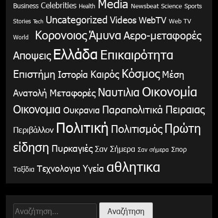
Media
Celebrities
Business
Health
Newsbeat
Science
Sports
Uncategorized
Videos
WebTV
Stories
Web TV
Tech
Κορονοιος
Άμυνα
Αερο-μεταφορές
World
Ελλάδα
Επικαιρότητα
Αποψεις
Κόσμος
Επιστήμη
Καιρός
Ιστορία
Μέση
Οικονομία
Ναυτιλια
Ανατολή
Μεταφορές
Οικονομια
Παραπολιτικά
Πειραιας
Ουκρανια
Πολιτική
Πρώτη
Πολιτισμός
Περιβάλλον
είδηση
Πυρκαγιές
Σαν Σήμερα
Σπορ
Σαν σήμερα
αθλητικα
Υγεία
Τεχνολογια
Ταξίδια
Αναζήτηση