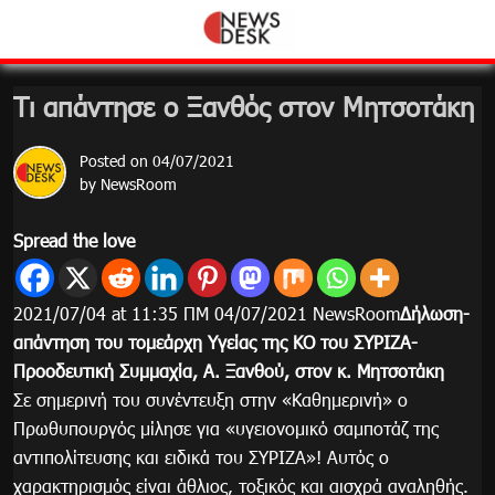
Skip
to
content
Τι απάντησε ο Ξανθός στον Μητσοτάκη
Posted on
04/07/2021
by
NewsRoom
Spread the love
2021/07/04 at 11:35 ΠΜ 04/07/2021 NewsRoom
Δήλωση-
απάντηση του τομεάρχη Υγείας της ΚΟ του ΣΥΡΙΖΑ-
Προοδευτική Συμμαχία, Α. Ξανθού, στον κ. Μητσοτάκη
Σε σημερινή του συνέντευξη στην «Καθημερινή» ο
Πρωθυπουργός μίλησε για «υγειονομικό σαμποτάζ της
αντιπολίτευσης και ειδικά του ΣΥΡΙΖΑ»! Αυτός ο
χαρακτηρισμός είναι άθλιος, τοξικός και αισχρά αναληθής.