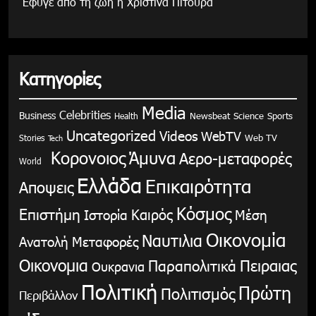
Έφυγε από τη ζωή η Χριστίνα Πιτουρά
Κατηγορίες
Media
Celebrities
Business
Health
Newsbeat
Science
Sports
Uncategorized
Videos
WebTV
Stories
Web TV
Tech
Κορονοιος
Άμυνα
Αερο-μεταφορές
World
Ελλάδα
Επικαιρότητα
Αποψεις
Κόσμος
Επιστήμη
Καιρός
Ιστορία
Μέση
Οικονομία
Ναυτιλια
Ανατολή
Μεταφορές
Οικονομια
Παραπολιτικά
Πειραιας
Ουκρανια
Πολιτική
Πρώτη
Πολιτισμός
Περιβάλλον