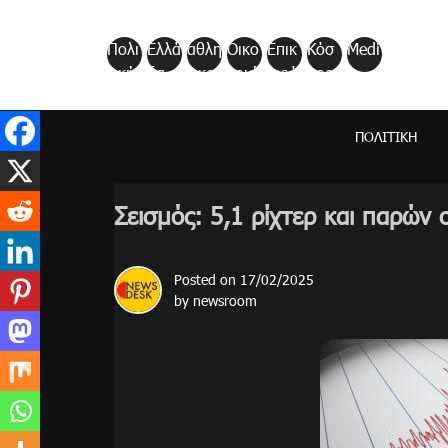
Skip
to
Πολι
Ελλά
αθλη
Οικο
Επικ
Κόσ
Medi
content
τική
δα
τικα
νομί
αιρό
μος
a
α
τητα
ΠΟΛΙΤΙΚΉ
Σεισμός: 5,1 ρίχτερ και παρών
Posted on
17/02/2025
by
newsroom