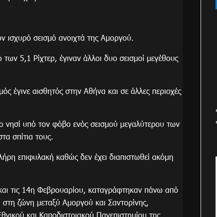
τον ισχυρό σεισμό ανοιχτά της Αμοργού.
των 5,1 Ρίχτερ, έγιναν άλλοι δυο σεισμοί μεγέθους
ός έγινε αισθητός στην Αθήνα και σε άλλες περιοχές
το νησί υπό τον φόβο ενός σεισμού μεγαλύτερου των
στα σπίτια τους.
ε πλήρη επιφυλακή καθώς δεν έχει διαπιστωθεί ακόμη
 και τις 14η Φεβρουαρίου, καταγράφτηκαν πάνω από
 στη ζώνη μεταξύ Αμοργού και Σαντορίνης,
θνικού και Καποδιστριακού Πανεπιστημίου της