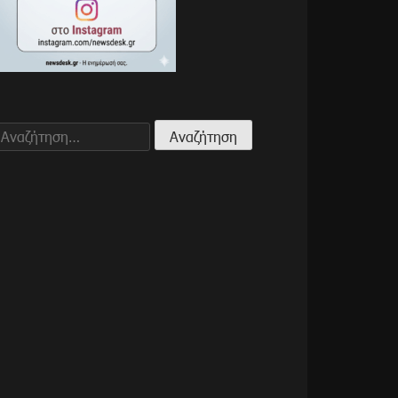
Αναζήτηση
για: