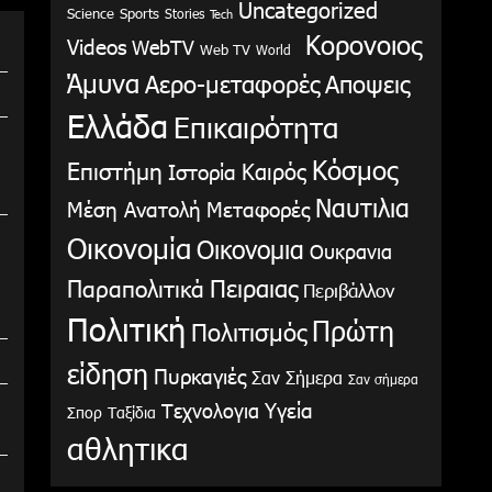
Uncategorized
Science
Sports
Stories
Tech
Κορονοιος
Videos
WebTV
Web TV
World
Άμυνα
Αερο-μεταφορές
Αποψεις
Ελλάδα
Επικαιρότητα
Κόσμος
Επιστήμη
Καιρός
Ιστορία
Ναυτιλια
Μέση Ανατολή
Μεταφορές
Οικονομία
Οικονομια
Ουκρανια
Παραπολιτικά
Πειραιας
Περιβάλλον
Πολιτική
Πρώτη
Πολιτισμός
είδηση
Πυρκαγιές
Σαν Σήμερα
Σαν σήμερα
Υγεία
Τεχνολογια
Σπορ
Ταξίδια
αθλητικα