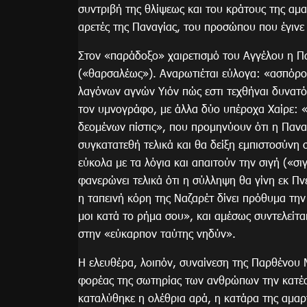
συντριβή της θλίψεως και του κράτους της αμα
αρετές της Παναγίας, του προσώπου που έγινε
Στον «παράδοξο» χαιρετισμό του Αγγέλου η Π
(«θαρσαλέως»). Αναρωτιέται εύλογα: «ασπόρο
λαγόνων αγνών Υιόν πώς εστι τεχθήναι δυνατό
τον υμνογράφο, με άλλα δύο υπέροχα Χαίρε: «
δεομένων πίστις», που προμηνύουν ότι η Πανα
συγκατατεθή τελικά και θα δείξη εμπιστοσύνη
εύκολα με τα λόγια και απαιτούν την σιγή («σι
φανερώνει τελικά ότι η σύλληψη θα γίνη εκ Πνε
η ταπεινή κόρη της Ναζαρέτ δίνει πρόθυμα την
μοι κατά το ρήμα σου», και αμέσως συντελείτ
στην «εύκαρπον ταύτης νηδύν».
Η ελευθέρα, λοιπόν, συναίνεση της Παρθένου 
φορέας της σωτηρίας των ανθρώπων την κατέσ
καταλύθηκε η ολέθρια αρά, η κατάρα της αμαρ