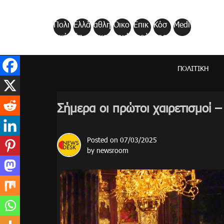
Skip
to
Πολι
Ελλά
αθλη
Οικο
Επικ
Κόσ
Medi
content
τική
δα
τικα
νομί
αιρό
μος
a
α
τητα
ΠΟΛΙΤΙΚΉ
Σήμερα οι πρώτοι χαιρετισμοί –
Posted on
07/03/2025
by
newsroom