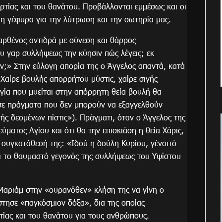
ρτίας και του θανάτου. Προβάλλονται εμμέσως και οι
 η γέφυρα για την λύτρωση και την σωτηρία μας.
αρθένος αντιδρά με σύνεση και θάρρος
υ γαρ συλλήψεως την κύησιν πώς λέγεις; εκ
ν;» Στην εύλογη απορία της ο Άγγελος απαντά, κατά
Χαίρε βουλής απορρήτου μύστις, χαίρε σιγής
γία που μυείται στην απόρρητη θεία βουλή θα
 σε πράγματα που δεν μπορούν να εξαγγελθούν
γής δεομένων πίστις»). Πράγματι, όταν ο Άγγελος της
ύματος Αγίου και ότι θα την επισκιάση η θεία Χάρις,
 συγκατάθεσή της: «Ιδού η δούλη Κυρίου, γένοιτό
αι το θαυμαστό γεγονός της συλλήψεως του Υψίστου
Μαριάμ στην «ουρανόθεν» κλήση της να γίνη ο
τησε «παγκόσμιον δόξα», δια της οποίας
τίας και του θανάτου για τους ανθρώπους.