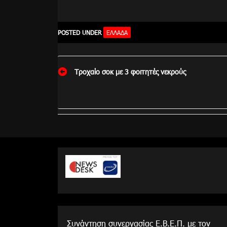
POSTED UNDER
ΕΛΛΆΔΑ
Πλοήγηση
Τροχαίο σοκ με 3 φοιτητές νεκρούς
άρθρων
Συνάντηση συνεργασίας Ε.Β.Ε.Π. με τον