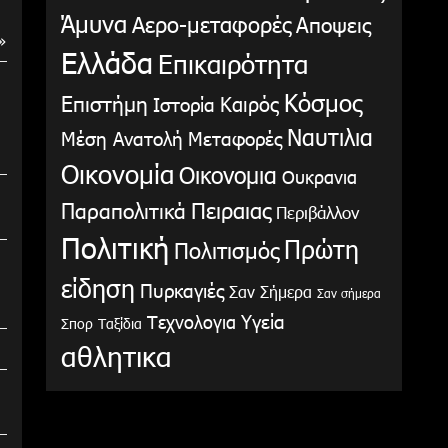
Άμυνα
Αερο-μεταφορές
Αποψεις
»
Ελλάδα
Επικαιρότητα
Κόσμος
Επιστήμη
Καιρός
Ιστορία
Ναυτιλια
Μέση Ανατολή
Μεταφορές
Οικονομία
Οικονομια
Ουκρανια
Παραπολιτικά
Πειραιας
Περιβάλλον
Πολιτική
Πρώτη
Πολιτισμός
είδηση
Πυρκαγιές
Σαν Σήμερα
Σαν σήμερα
Υγεία
Τεχνολογια
Σπορ
Ταξίδια
αθλητικα