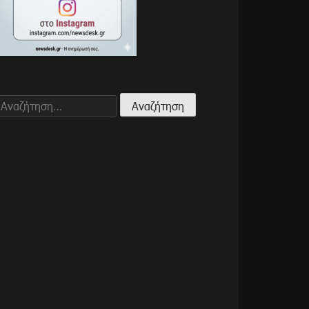
Αναζήτηση
για: