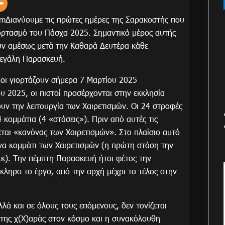
mΔιανύουμε τις πρώτες ημέρες της Σαρακοστής που
εορτασμό του Πάσχα 2025. Σημαντικό μέρος αυτής
νούν αμέσως μετά την Καθαρά Δευτέρα κάθε
Μεγάλη Παρασκευή.
ιοι γιορτάζουν σήμερα 7 Μαρτίου 2025
 2025, οι πιστοί προσέρχονται στην εκκλησία
υν την λειτουργία των Χαιρετισμών. Οι 24 στροφές
 κομμάτια (4 «στάσεις»). Πριν από αυτές τις
εται «κανόνας των Χαιρετισμών». Στο πλαίσιο αυτό
να κομμάτι των Χαιρετισμών (η πρώτη στάση την
κ). Την πέμπτη Παρασκευή ήτοι φέτος την
κληρο το έργο, από την αρχή μέχρι το τέλος στην
λά και σε όλους τους επόμενους, δεν τονίζεται
 της χ(Χ)αράς στον κόσμο και η συνακόλουθη